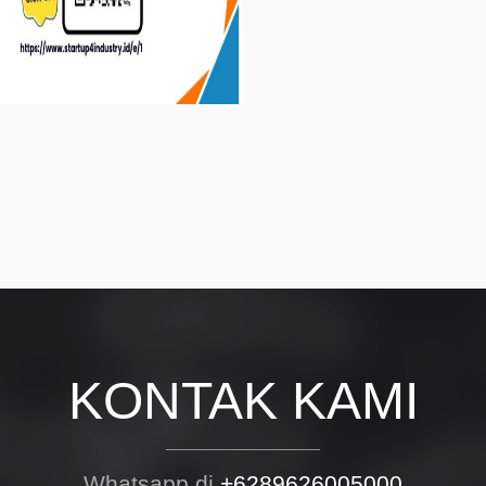
aan
an untuk
KONTAK KAMI
Whatsapp di
+6289626005000