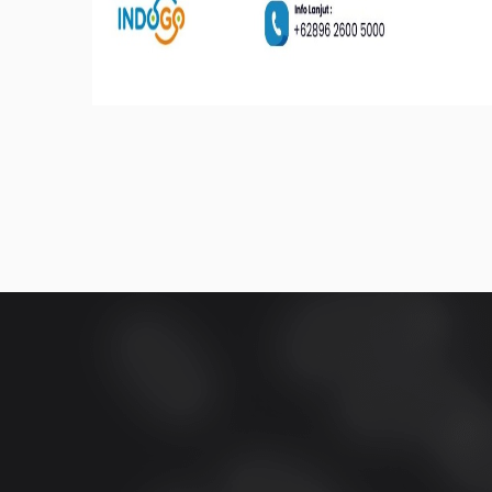
Series Edukasi Online: Penggun
Coretax dalam Layanan Perpajak
IKM