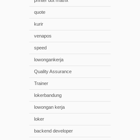
printer dot matrix
quote
kurir
venapos
speed
lowongankerja
Quality Assurance
Trainer
lokerbandung
lowongan kerja
loker
backend developer