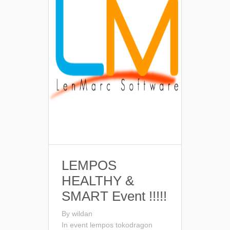
LEMPOS
HEALTHY &
SMART Event !!!!!
By
wildan
In
event
lempos
tokodragon