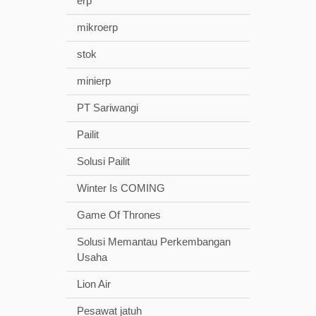
erp
mikroerp
stok
minierp
PT Sariwangi
Pailit
Solusi Pailit
Winter Is COMING
Game Of Thrones
Solusi Memantau Perkembangan
Usaha
Lion Air
Pesawat jatuh