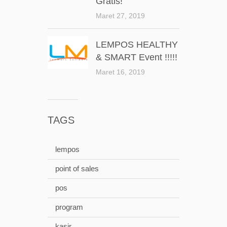
Gratis!
Maret 27, 2019
LEMPOS HEALTHY
& SMART Event !!!!!
Maret 16, 2019
TAGS
lempos
point of sales
pos
program
kasir