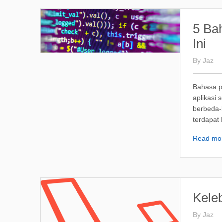
5 Ba
Ini
By
Jaz
Bahasa p
aplikasi
berbeda-
terdapat
Read mo
Kele
By
Jaz