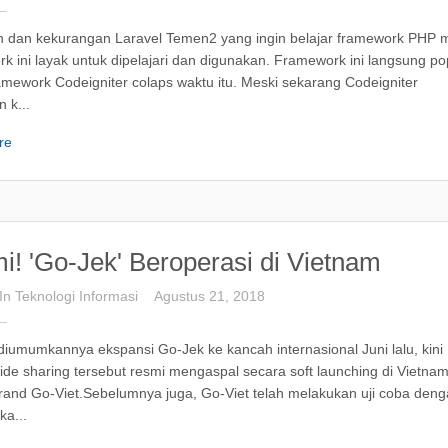
n dan kekurangan Laravel Temen2 yang ingin belajar framework PHP 
k ini layak untuk dipelajari dan digunakan. Framework ini langsung po
ramework Codeigniter colaps waktu itu. Meski sekarang Codeigniter
n k...
re
i! 'Go-Jek' Beroperasi di Vietnam
In
Teknologi
Informasi
Agustus 21, 2018
diumumkannya ekspansi Go-Jek ke kancah internasional Juni lalu, kini
ide sharing tersebut resmi mengaspal secara soft launching di Vietna
brand Go-Viet.Sebelumnya juga, Go-Viet telah melakukan uji coba den
a...