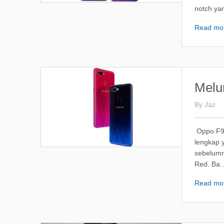
notch yan
Read mo
Melun
By
Jaz
Oppo F9 
lengkap 
sebelumn
Red. Ba..
Read mo