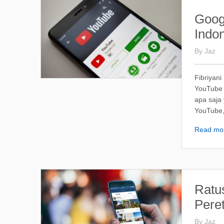
Goog
Indo
By
Jaz
Fibriyan
YouTube 
apa saja 
YouTube, 
Read mo
Ratu
Pere
By
Jaz