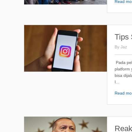
Read mo
Tips
By
Jaz
Pada pek
platform 
bisa dija
I...
Read mo
Reak