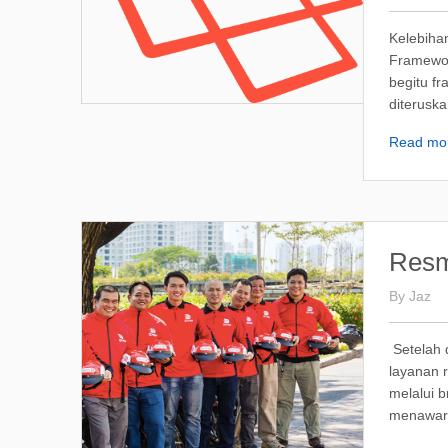
Kelebiha
Framewor
begitu f
diteruska
Read mo
Resm
By
Jaz
Setelah 
layanan r
melalui 
menawark