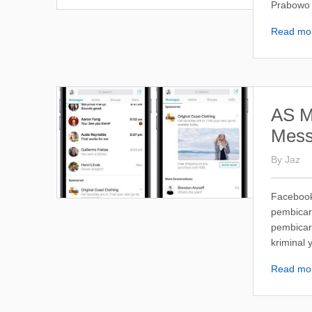
Prabowo 
Read mo
AS M
Mess
By
Jaz
Facebook
pembicar
pembicara
kriminal y
Read mo