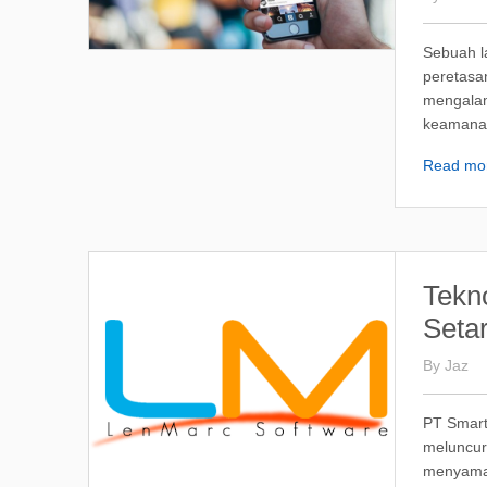
Sebuah l
peretasan
mengalam
keamanan
Read mo
Tekn
Setar
By
Jaz
PT Smart
meluncurk
menyamai