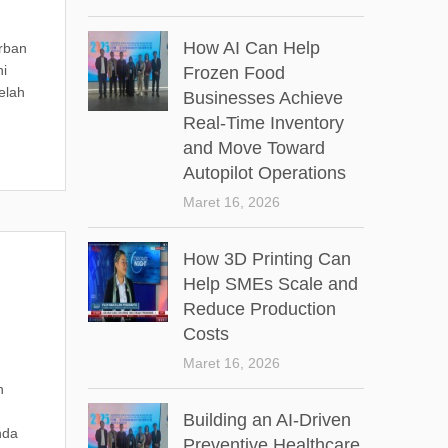
How AI Can Help
rban
ni
Frozen Food
elah
Businesses Achieve
Real-Time Inventory
and Move Toward
Autopilot Operations
Maret 16, 2026
How 3D Printing Can
Help SMEs Scale and
Reduce Production
Costs
Maret 16, 2026
n
Building an AI-Driven
hda
Preventive Healthcare