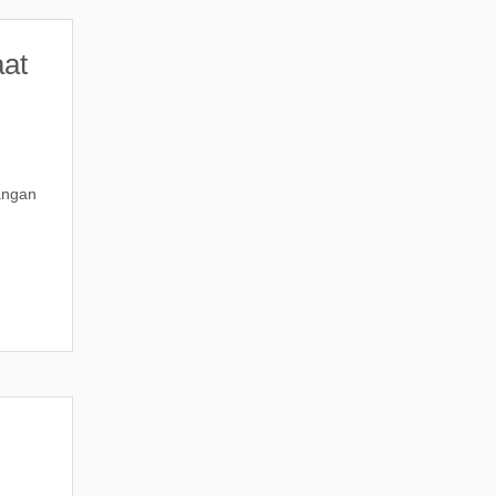
at
angan