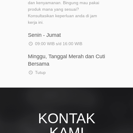
dan kenyamanan. Bingung mau pakai
produk mana yang sesuai?
Konsultasikan keperluan anda di jam
kerja ini.
Senin - Jumat
09:00 WIB s/d 16:00 WIB
Minggu, Tanggal Merah dan Cuti
Bersama
Tutup
KONTAK
KAMI