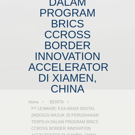
DALAM
PROGRAM
BRICS
CCROSS
BORDER
INNOVATION
ACCELERATOR
DI XIAMEN,
CHINA
Home
BERITA
PT LENMARC EXA ABADI DIGITAL
(INDOGO) MASUK 20 PERUSAHAAN
TERPILIH DALAM PROGRAM BRICS
CCROSS BORDER INNOVATION