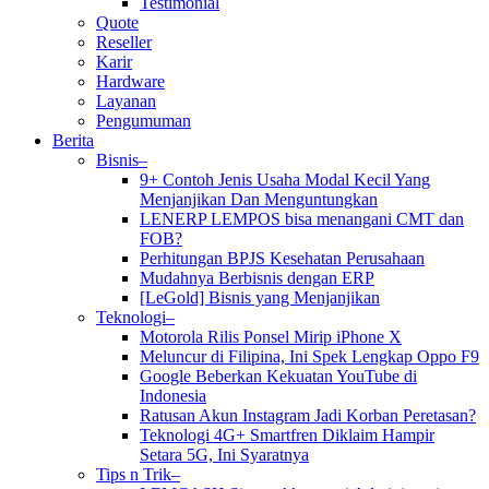
Testimonial
Quote
Reseller
Karir
Hardware
Layanan
Pengumuman
Berita
Bisnis–
9+ Contoh Jenis Usaha Modal Kecil Yang
Menjanjikan Dan Menguntungkan
LENERP LEMPOS bisa menangani CMT dan
FOB?
Perhitungan BPJS Kesehatan Perusahaan
Mudahnya Berbisnis dengan ERP
[LeGold] Bisnis yang Menjanjikan
Teknologi–
Motorola Rilis Ponsel Mirip iPhone X
Meluncur di Filipina, Ini Spek Lengkap Oppo F9
Google Beberkan Kekuatan YouTube di
Indonesia
Ratusan Akun Instagram Jadi Korban Peretasan?
Teknologi 4G+ Smartfren Diklaim Hampir
Setara 5G, Ini Syaratnya
Tips n Trik–