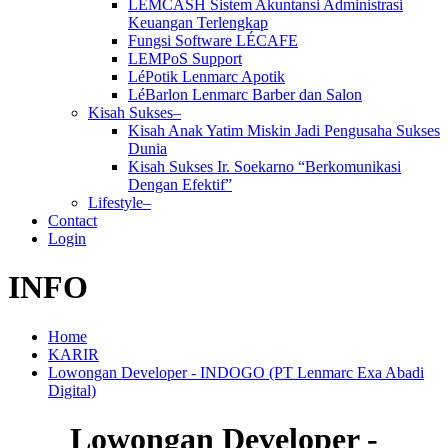
LEMCASH Sistem Akuntansi Administrasi
Keuangan Terlengkap
Fungsi Software LÉCAFE
LEMPoS Support
LéPotik Lenmarc Apotik
LéBarlon Lenmarc Barber dan Salon
Kisah Sukses–
Kisah Anak Yatim Miskin Jadi Pengusaha Sukses
Dunia
Kisah Sukses Ir. Soekarno “Berkomunikasi
Dengan Efektif”
Lifestyle–
Contact
Login
INFO
Home
KARIR
Lowongan Developer - INDOGO (PT Lenmarc Exa Abadi
Digital)
Lowongan Developer -