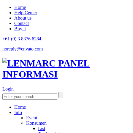
Home
Help Center
About us
Contact
Buy it
+61 (0) 3 8376 6284
noreply@envato.com
Login
Home
Info
Event
Konsumen
List