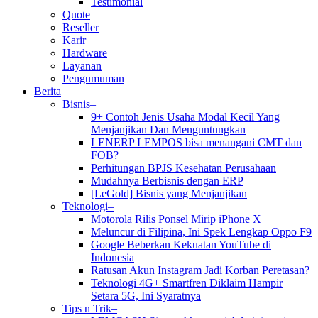
Testimonial
Quote
Reseller
Karir
Hardware
Layanan
Pengumuman
Berita
Bisnis–
9+ Contoh Jenis Usaha Modal Kecil Yang
Menjanjikan Dan Menguntungkan
LENERP LEMPOS bisa menangani CMT dan
FOB?
Perhitungan BPJS Kesehatan Perusahaan
Mudahnya Berbisnis dengan ERP
[LeGold] Bisnis yang Menjanjikan
Teknologi–
Motorola Rilis Ponsel Mirip iPhone X
Meluncur di Filipina, Ini Spek Lengkap Oppo F9
Google Beberkan Kekuatan YouTube di
Indonesia
Ratusan Akun Instagram Jadi Korban Peretasan?
Teknologi 4G+ Smartfren Diklaim Hampir
Setara 5G, Ini Syaratnya
Tips n Trik–