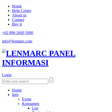
Home
Help Center
About us
Contact
Buy it
+62 896 2600 5000
info@lenmarc.com
Login
Home
Info
Event
Konsumen
List