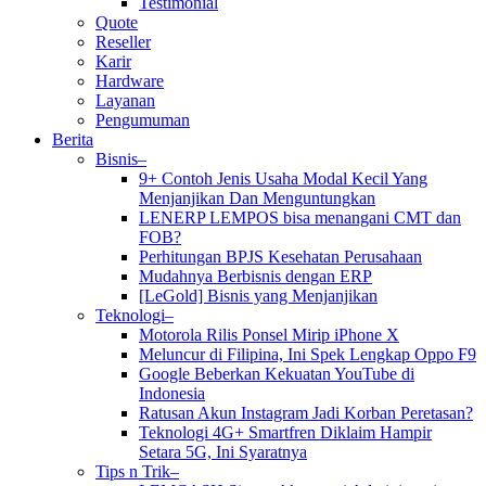
Testimonial
Quote
Reseller
Karir
Hardware
Layanan
Pengumuman
Berita
Bisnis–
9+ Contoh Jenis Usaha Modal Kecil Yang
Menjanjikan Dan Menguntungkan
LENERP LEMPOS bisa menangani CMT dan
FOB?
Perhitungan BPJS Kesehatan Perusahaan
Mudahnya Berbisnis dengan ERP
[LeGold] Bisnis yang Menjanjikan
Teknologi–
Motorola Rilis Ponsel Mirip iPhone X
Meluncur di Filipina, Ini Spek Lengkap Oppo F9
Google Beberkan Kekuatan YouTube di
Indonesia
Ratusan Akun Instagram Jadi Korban Peretasan?
Teknologi 4G+ Smartfren Diklaim Hampir
Setara 5G, Ini Syaratnya
Tips n Trik–