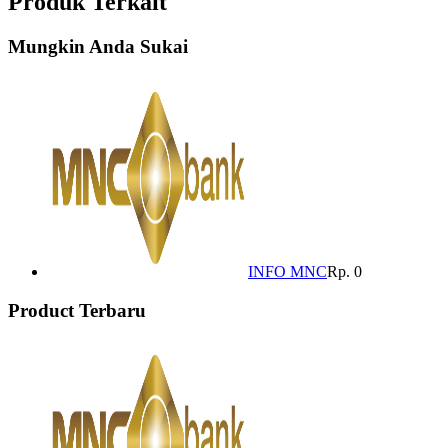
Produk Terkait
Mungkin Anda Sukai
INFO MNC
Rp. 0
Product Terbaru