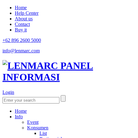
Home
Help Center
About us
Contact
Buy it
+62 896 2600 5000
info@lenmarc.com
Login
Home
Info
Event
Konsumen
List