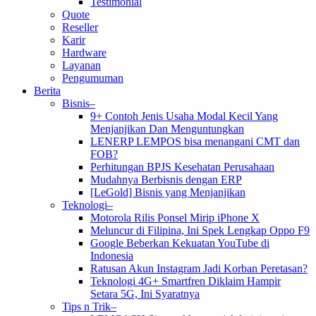
Testimonial
Quote
Reseller
Karir
Hardware
Layanan
Pengumuman
Berita
Bisnis–
9+ Contoh Jenis Usaha Modal Kecil Yang
Menjanjikan Dan Menguntungkan
LENERP LEMPOS bisa menangani CMT dan
FOB?
Perhitungan BPJS Kesehatan Perusahaan
Mudahnya Berbisnis dengan ERP
[LeGold] Bisnis yang Menjanjikan
Teknologi–
Motorola Rilis Ponsel Mirip iPhone X
Meluncur di Filipina, Ini Spek Lengkap Oppo F9
Google Beberkan Kekuatan YouTube di
Indonesia
Ratusan Akun Instagram Jadi Korban Peretasan?
Teknologi 4G+ Smartfren Diklaim Hampir
Setara 5G, Ini Syaratnya
Tips n Trik–