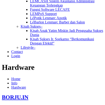
LEMCASH Sistem Akuntansi Administrasi
Keuangan Terlengkap
Fungsi Software LÉCAFE
LEMPoS Support
LéPotik Lenmarc Apotik
LéBarlon Lenmarc Barber dan Salon
Kisah Sukses–
Kisah Anak Yatim Miskin Jadi Pengusaha Sukses
Dunia
Kisah Sukses Ir. Soekarno “Berkomunikasi
Dengan Efektif”
Lifestyle–
Contact
Login
Hardware
Home
Info
Hardware
BORJU.IN