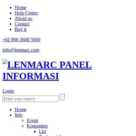
Home
Help Center
About us
Contact
Buy it
+62 896 2600 5000
info@lenmarc.com
Login
Home
Info
Event
Konsumen
List