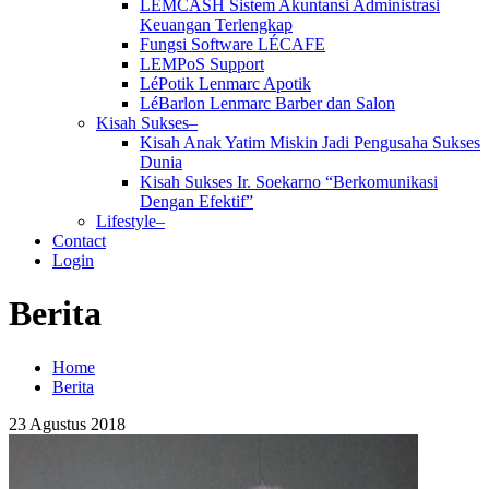
LEMCASH Sistem Akuntansi Administrasi
Keuangan Terlengkap
Fungsi Software LÉCAFE
LEMPoS Support
LéPotik Lenmarc Apotik
LéBarlon Lenmarc Barber dan Salon
Kisah Sukses–
Kisah Anak Yatim Miskin Jadi Pengusaha Sukses
Dunia
Kisah Sukses Ir. Soekarno “Berkomunikasi
Dengan Efektif”
Lifestyle–
Contact
Login
Berita
Home
Berita
23
Agustus
2018