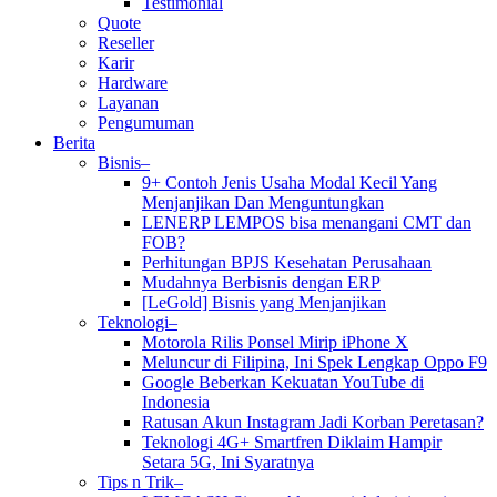
Testimonial
Quote
Reseller
Karir
Hardware
Layanan
Pengumuman
Berita
Bisnis–
9+ Contoh Jenis Usaha Modal Kecil Yang
Menjanjikan Dan Menguntungkan
LENERP LEMPOS bisa menangani CMT dan
FOB?
Perhitungan BPJS Kesehatan Perusahaan
Mudahnya Berbisnis dengan ERP
[LeGold] Bisnis yang Menjanjikan
Teknologi–
Motorola Rilis Ponsel Mirip iPhone X
Meluncur di Filipina, Ini Spek Lengkap Oppo F9
Google Beberkan Kekuatan YouTube di
Indonesia
Ratusan Akun Instagram Jadi Korban Peretasan?
Teknologi 4G+ Smartfren Diklaim Hampir
Setara 5G, Ini Syaratnya
Tips n Trik–