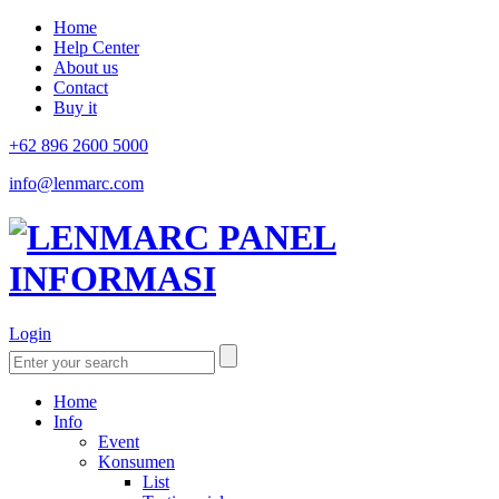
Home
Help Center
About us
Contact
Buy it
+62 896 2600 5000
info@lenmarc.com
Login
Home
Info
Event
Konsumen
List