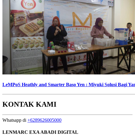
LeMPoS Heathly and Smarter Baso Yen : Miyuki Solusi Bagi Y
KONTAK KAMI
Whatsapp di
+6289626005000
LENMARC EXA ABADI DIGITAL