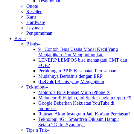
Testimonial
Quote
Reseller
Karir
Hardware
Layanan
Pengumuman
Berita
Bisnis–
9+ Contoh Jenis Usaha Modal Kecil Yang
Menjanjikan Dan Menguntungkan
LENERP LEMPOS bisa menangani CMT dan
FOB?
Perhitungan BPJS Kesehatan Perusahaan
Mudahnya Berbisnis dengan ERP
[LeGold] Bisnis yang Menjanjikan
Teknologi–
Motorola Rilis Ponsel Mirip iPhone X
Meluncur di Filipina, Ini Spek Lengkap Oppo F9
Google Beberkan Kekuatan YouTube di
Indonesia
Ratusan Akun Instagram Jadi Korban Peretasan?
Teknologi 4G+ Smartfren Diklaim Hampir
Setara 5G, Ini Syaratnya
Tips n Trik–