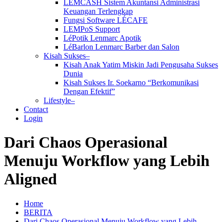
LEMCASH Sistem Akuntansi Administrasi
Keuangan Terlengkap
Fungsi Software LÉCAFE
LEMPoS Support
LéPotik Lenmarc Apotik
LéBarlon Lenmarc Barber dan Salon
Kisah Sukses–
Kisah Anak Yatim Miskin Jadi Pengusaha Sukses
Dunia
Kisah Sukses Ir. Soekarno “Berkomunikasi
Dengan Efektif”
Lifestyle–
Contact
Login
Dari Chaos Operasional
Menuju Workflow yang Lebih
Aligned
Home
BERITA
Dari Chaos Operasional Menuju Workflow yang Lebih