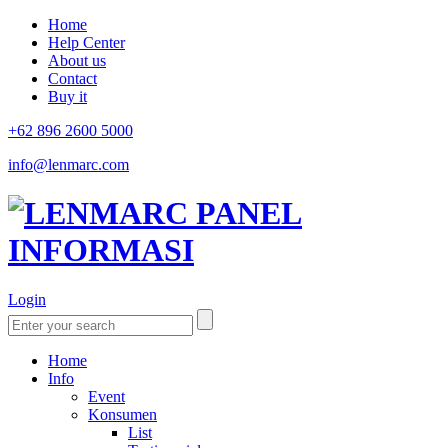
Home
Help Center
About us
Contact
Buy it
+62 896 2600 5000
info@lenmarc.com
Login
Home
Info
Event
Konsumen
List