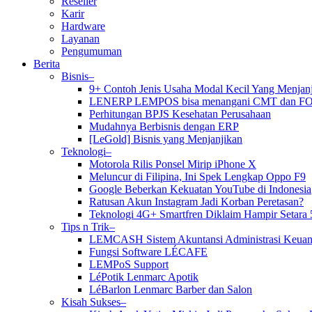
Reseller
Karir
Hardware
Layanan
Pengumuman
Berita
Bisnis–
9+ Contoh Jenis Usaha Modal Kecil Yang Menja
LENERP LEMPOS bisa menangani CMT dan F
Perhitungan BPJS Kesehatan Perusahaan
Mudahnya Berbisnis dengan ERP
[LeGold] Bisnis yang Menjanjikan
Teknologi–
Motorola Rilis Ponsel Mirip iPhone X
Meluncur di Filipina, Ini Spek Lengkap Oppo F9
Google Beberkan Kekuatan YouTube di Indonesia
Ratusan Akun Instagram Jadi Korban Peretasan?
Teknologi 4G+ Smartfren Diklaim Hampir Setara 
Tips n Trik–
LEMCASH Sistem Akuntansi Administrasi Keuan
Fungsi Software LÉCAFE
LEMPoS Support
LéPotik Lenmarc Apotik
LéBarlon Lenmarc Barber dan Salon
Kisah Sukses–