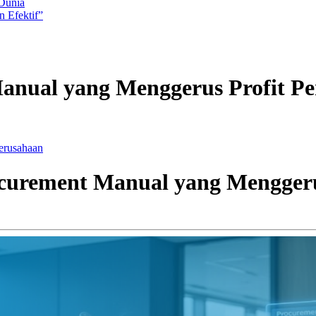
 Dunia
 Efektif”
anual yang Menggerus Profit P
erusahaan
ocurement Manual yang Menggeru