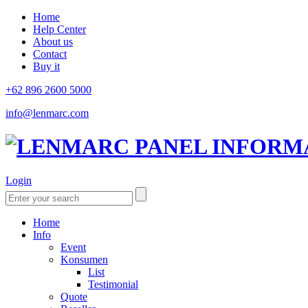
Home
Help Center
About us
Contact
Buy it
+62 896 2600 5000
info@lenmarc.com
Login
Home
Info
Event
Konsumen
List
Testimonial
Quote