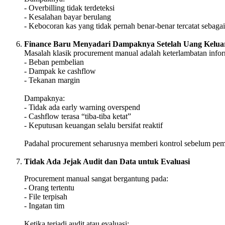
- Overbilling tidak terdeteksi
- Kesalahan bayar berulang
- Kebocoran kas yang tidak pernah benar-benar tercatat sebaga
Finance Baru Menyadari Dampaknya Setelah Uang Kelua
Masalah klasik procurement manual adalah keterlambatan informa
- Beban pembelian
- Dampak ke cashflow
- Tekanan margin
Dampaknya:
- Tidak ada early warning overspend
- Cashflow terasa “tiba-tiba ketat”
- Keputusan keuangan selalu bersifat reaktif
Padahal procurement seharusnya memberi kontrol sebelum pem
Tidak Ada Jejak Audit dan Data untuk Evaluasi
Procurement manual sangat bergantung pada:
- Orang tertentu
- File terpisah
- Ingatan tim
Ketika terjadi audit atau evaluasi: