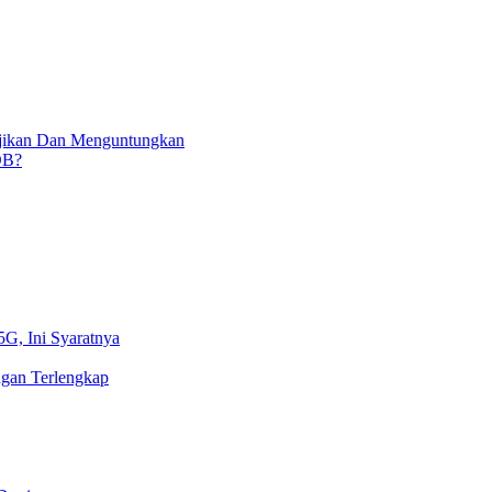
njikan Dan Menguntungkan
OB?
5G, Ini Syaratnya
gan Terlengkap