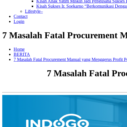
Kisah Anak Yatim Miskin Jadi Pengusaha Sukses
Kisah Sukses Ir. Soekarno “Berkomunikasi Dengan
Lifestyle–
Contact
Login
7 Masalah Fatal Procurement M
Home
BERITA
7 Masalah Fatal Procurement Manual yang Menggerus Profit P
7 Masalah Fatal Pr