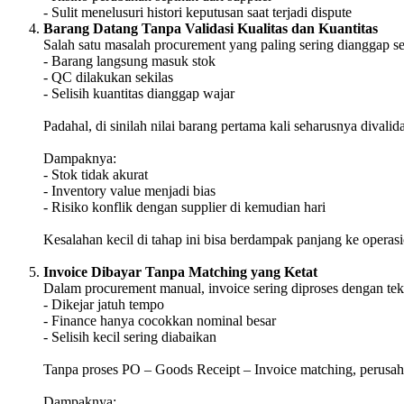
- Sulit menelusuri histori keputusan saat terjadi dispute
Barang Datang Tanpa Validasi Kualitas dan Kuantitas
Salah satu masalah procurement yang paling sering dianggap s
- Barang langsung masuk stok
- QC dilakukan sekilas
- Selisih kuantitas dianggap wajar
Padahal, di sinilah nilai barang pertama kali seharusnya divalida
Dampaknya:
- Stok tidak akurat
- Inventory value menjadi bias
- Risiko konflik dengan supplier di kemudian hari
Kesalahan kecil di tahap ini bisa berdampak panjang ke operas
Invoice Dibayar Tanpa Matching yang Ketat
Dalam procurement manual, invoice sering diproses dengan te
- Dikejar jatuh tempo
- Finance hanya cocokkan nominal besar
- Selisih kecil sering diabaikan
Tanpa proses PO – Goods Receipt – Invoice matching, perusa
Dampaknya: