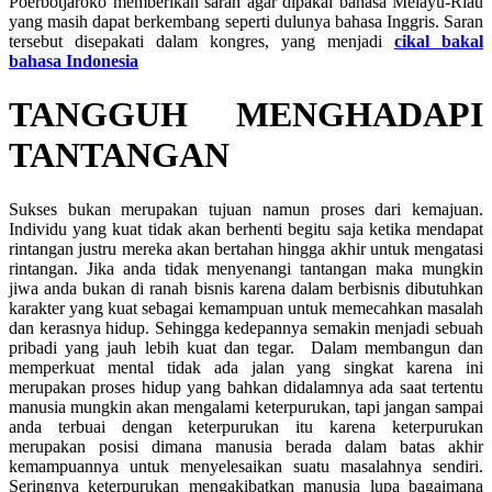
Poerbotjaroko memberikan saran agar dipakai bahasa Melayu-Riau
yang masih dapat berkembang seperti dulunya bahasa Inggris. Saran
tersebut disepakati dalam kongres, yang menjadi
cikal bakal
bahasa Indonesia
TANGGUH MENGHADAPI
TANTANGAN
Sukses bukan merupakan tujuan namun proses dari kemajuan.
Individu yang kuat tidak akan berhenti begitu saja ketika mendapat
rintangan justru mereka akan bertahan hingga akhir untuk mengatasi
rintangan. Jika anda tidak menyenangi tantangan maka mungkin
jiwa anda bukan di ranah bisnis karena dalam berbisnis dibutuhkan
karakter yang kuat sebagai kemampuan untuk memecahkan masalah
dan kerasnya hidup. Sehingga kedepannya semakin menjadi sebuah
pribadi yang jauh lebih kuat dan tegar. Dalam membangun dan
memperkuat mental tidak ada jalan yang singkat karena ini
merupakan proses hidup yang bahkan didalamnya ada saat tertentu
manusia mungkin akan mengalami keterpurukan, tapi jangan sampai
anda terbuai dengan keterpurukan itu karena keterpurukan
merupakan posisi dimana manusia berada dalam batas akhir
kemampuannya untuk menyelesaikan suatu masalahnya sendiri.
Seringnya keterpurukan mengakibatkan manusia lupa bagaimana