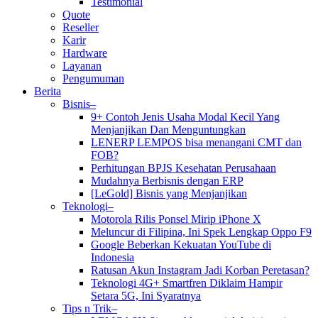
Testimonial
Quote
Reseller
Karir
Hardware
Layanan
Pengumuman
Berita
Bisnis–
9+ Contoh Jenis Usaha Modal Kecil Yang
Menjanjikan Dan Menguntungkan
LENERP LEMPOS bisa menangani CMT dan
FOB?
Perhitungan BPJS Kesehatan Perusahaan
Mudahnya Berbisnis dengan ERP
[LeGold] Bisnis yang Menjanjikan
Teknologi–
Motorola Rilis Ponsel Mirip iPhone X
Meluncur di Filipina, Ini Spek Lengkap Oppo F9
Google Beberkan Kekuatan YouTube di
Indonesia
Ratusan Akun Instagram Jadi Korban Peretasan?
Teknologi 4G+ Smartfren Diklaim Hampir
Setara 5G, Ini Syaratnya
Tips n Trik–