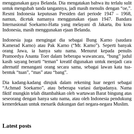
menggunakan gaya Belanda. Dia mengatakan bahwa itu terlalu sulit
untuk mengubah tanda tangannya, jadi masih menulis dengan “oe,”.
Resmi Indonesia keputusan Presiden dari periode 1947 – 1968,
namun, dicetak namanya menggunakan ejaan 1947. Bandara
Internasional Soekarno-Hatta yang melayani di Jakarta, ibu kota
Indonesia, masih menggunakan ejaan Belanda.
Indonesia juga mengingat dia sebagai Bung Karno (saudara
Kamerad Karno) atau Pak Karno (“Mr. Karno”). Seperti banyak
orang Jawa, ia hanya satu nama. Menurut kepada penulis
Pramoedya Ananta Toer dalam beberapa wawancara, “bung” judul
kasih sayang berarti “teman” kreatif digunakan untuk menjadi cara
alternatif menangani orang secara sama, sebagai lawan kata tua-
bentuk “tuan”, “mas” atau “bang”.
Dia kadang-kadang dirujuk dalam rekening luar negeri sebagai
“Achmad Soekarno”, atau beberapa variasi daripadanya. Nama
fiktif mungkin telah ditambahkan oleh wartawan Barat bingung atas
seseorang dengan hanya satu nama, atau oleh Indonesia pendukung
kemerdekaan untuk menarik dukungan dari negara-negara Muslim.
Latest posts