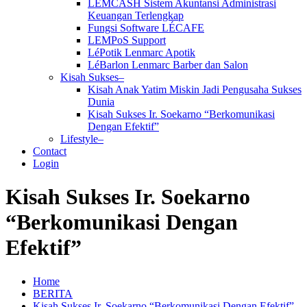
LEMCASH Sistem Akuntansi Administrasi
Keuangan Terlengkap
Fungsi Software LÉCAFE
LEMPoS Support
LéPotik Lenmarc Apotik
LéBarlon Lenmarc Barber dan Salon
Kisah Sukses–
Kisah Anak Yatim Miskin Jadi Pengusaha Sukses
Dunia
Kisah Sukses Ir. Soekarno “Berkomunikasi
Dengan Efektif”
Lifestyle–
Contact
Login
Kisah Sukses Ir. Soekarno
“Berkomunikasi Dengan
Efektif”
Home
BERITA
Kisah Sukses Ir. Soekarno “Berkomunikasi Dengan Efektif”