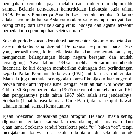
penjajahan kembali upaya melalui cara militer dan diplomatik
sampai Belanda pengakuan kemerdekaan Indonesia pada tahun
1949. Penulis Pramoedya Ananta Toer pernah menulis “Sukarno
adalah pemimpin hanya Asia era modern yang mampu menyatukan
orang-orang dari latar-belakang etnik, budaya dan agama tersebut
berbeda tanpa penumpahan setetes darah.”
Setelah periode kacau demokrasi parlementer, Sukarno menetapkan
sistem otokratis yang disebut “Demokrasi Terpimpin” pada 1957
yang berhasil mengakhiri ketidakstabilan dan pemberontakan yang
mengancam kelangsungan hidup negara beragam dan mudah
tersinggung. Awal tahun 1960-an melihat Sukarno membelok
Indonesia ke kiri dengan memberikan dukungan dan perlindungan
kepada Partai Komunis Indonesia (PKI) untuk iritasi militer dan
Islam. Ia juga memulai serangkaian agresif kebijakan luar negeri di
bawah rubrik anti-imperialisme, dengan bantuan dari Uni Soviet dan
China. 30 September gerakan (1965) menyebabkan kehancuran PKI
dan penggantinya pada tahun 1967 oleh salah satu jenderalnya,
Soeharto (Lihat transisi ke masa Orde Baru), dan ia tetap di bawah
tahanan rumah sampai kematiannya.
Ejaan Soekarno, didasarkan pada ortografi Belanda, masih sering
digunakan, terutama karena ia menandatangani namanya dalam
ejaan lama. Soekarno sendiri bersikeras pada “u”, bukan “oe”, tetapi
mengatakan bahwa dia telah diberitahu di sekolah untuk