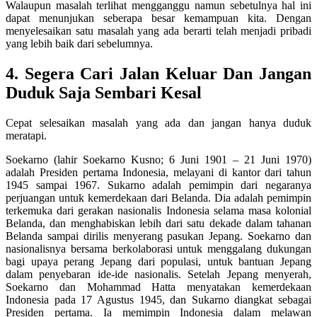
Walaupun masalah terlihat mengganggu namun sebetulnya hal ini
dapat menunjukan seberapa besar kemampuan kita. Dengan
menyelesaikan satu masalah yang ada berarti telah menjadi pribadi
yang lebih baik dari sebelumnya.
4. Segera Cari Jalan Keluar Dan Jangan
Duduk Saja Sembari Kesal
Cepat selesaikan masalah yang ada dan jangan hanya duduk
meratapi.
Soekarno (lahir Soekarno Kusno; 6 Juni 1901 – 21 Juni 1970)
adalah Presiden pertama Indonesia, melayani di kantor dari tahun
1945 sampai 1967. Sukarno adalah pemimpin dari negaranya
perjuangan untuk kemerdekaan dari Belanda. Dia adalah pemimpin
terkemuka dari gerakan nasionalis Indonesia selama masa kolonial
Belanda, dan menghabiskan lebih dari satu dekade dalam tahanan
Belanda sampai dirilis menyerang pasukan Jepang. Soekarno dan
nasionalisnya bersama berkolaborasi untuk menggalang dukungan
bagi upaya perang Jepang dari populasi, untuk bantuan Jepang
dalam penyebaran ide-ide nasionalis. Setelah Jepang menyerah,
Soekarno dan Mohammad Hatta menyatakan kemerdekaan
Indonesia pada 17 Agustus 1945, dan Sukarno diangkat sebagai
Presiden pertama. Ia memimpin Indonesia dalam melawan