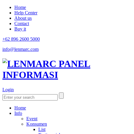
Home
Help Center
About us
Contact
Buy it
+62 896 2600 5000
info@lenmarc.com
Login
Home
Info
Event
Konsumen
List