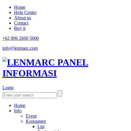
Home
Help Center
About us
Contact
Buy it
+62 896 2600 5000
info@lenmarc.com
Login
Home
Info
Event
Konsumen
List