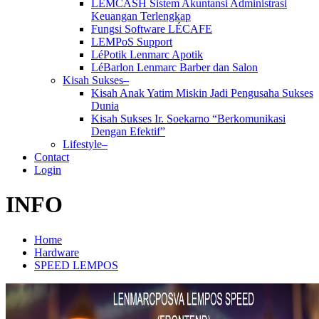
LEMCASH Sistem Akuntansi Administrasi
Keuangan Terlengkap
Fungsi Software LÉCAFE
LEMPoS Support
LéPotik Lenmarc Apotik
LéBarlon Lenmarc Barber dan Salon
Kisah Sukses–
Kisah Anak Yatim Miskin Jadi Pengusaha Sukses
Dunia
Kisah Sukses Ir. Soekarno “Berkomunikasi
Dengan Efektif”
Lifestyle–
Contact
Login
INFO
Home
Hardware
SPEED LEMPOS