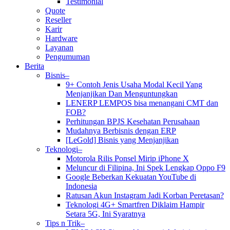
Testimonial
Quote
Reseller
Karir
Hardware
Layanan
Pengumuman
Berita
Bisnis–
9+ Contoh Jenis Usaha Modal Kecil Yang
Menjanjikan Dan Menguntungkan
LENERP LEMPOS bisa menangani CMT dan
FOB?
Perhitungan BPJS Kesehatan Perusahaan
Mudahnya Berbisnis dengan ERP
[LeGold] Bisnis yang Menjanjikan
Teknologi–
Motorola Rilis Ponsel Mirip iPhone X
Meluncur di Filipina, Ini Spek Lengkap Oppo F9
Google Beberkan Kekuatan YouTube di
Indonesia
Ratusan Akun Instagram Jadi Korban Peretasan?
Teknologi 4G+ Smartfren Diklaim Hampir
Setara 5G, Ini Syaratnya
Tips n Trik–