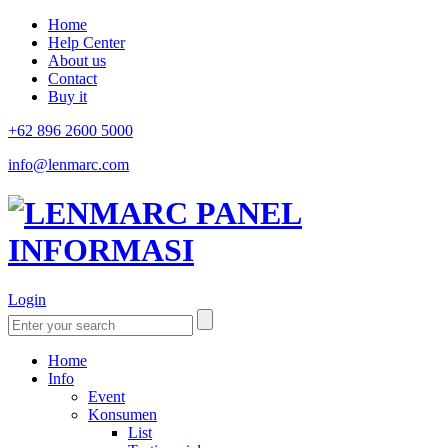
Home
Help Center
About us
Contact
Buy it
+62 896 2600 5000
info@lenmarc.com
Login
Home
Info
Event
Konsumen
List