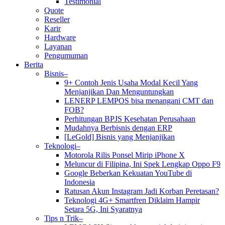
Testimonial
Quote
Reseller
Karir
Hardware
Layanan
Pengumuman
Berita
Bisnis–
9+ Contoh Jenis Usaha Modal Kecil Yang
Menjanjikan Dan Menguntungkan
LENERP LEMPOS bisa menangani CMT dan
FOB?
Perhitungan BPJS Kesehatan Perusahaan
Mudahnya Berbisnis dengan ERP
[LeGold] Bisnis yang Menjanjikan
Teknologi–
Motorola Rilis Ponsel Mirip iPhone X
Meluncur di Filipina, Ini Spek Lengkap Oppo F9
Google Beberkan Kekuatan YouTube di
Indonesia
Ratusan Akun Instagram Jadi Korban Peretasan?
Teknologi 4G+ Smartfren Diklaim Hampir
Setara 5G, Ini Syaratnya
Tips n Trik–