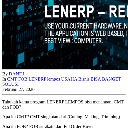
By
DANDI
In
CMT
FOB
LENERP
lempos
USAHA
Bisnis
BISA BANGET
SOLUSI
Februari 27, 2020
Tahukah kamu program LENERP LEMPOS bisa menangani CMT
dan FOB?
Apa itu CMT? CMT singkatan dari (Cutting, Making, Trimming).
Apa itu FOB? FOB singkatn dari Ful Order Buyer.