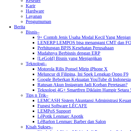
Reseller
Karir
Hardware
Layanan
Pengumuman
Berita
Bisnis–
9+ Contoh Jenis Usaha Modal Kecil Yang Menja
LENERP LEMPOS bisa menangani CMT dan F
Perhitungan BPJS Kesehatan Perusahaan
Mudahnya Berbisnis dengan ERP
[LeGold] Bisnis yang Menjanjikan
Teknologi–
Motorola Rilis Ponsel Mirip iPhone X
Meluncur di Filipina, Ini Spek Lengkap Oppo F9
Google Beberkan Kekuatan YouTube di Indonesia
Ratusan Akun Instagram Jadi Korban Peretasan?
Teknologi 4G+ Smartfren Diklaim Hampir Setara 
Tips n Trik–
LEMCASH Sistem Akuntansi Administrasi Keuan
Fungsi Software LÉCAFE
LEMPoS Support
LéPotik Lenmarc Apotik
LéBarlon Lenmarc Barber dan Salon
Kisah Sukses–