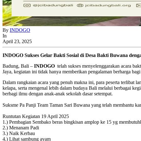
By
INDOGO
In
April 23, 2025
INDOGO Sukses Gelar Bakti Sosial di Desa Bakti Buwana deng
Badung, Bali –
INDOGO
telah sukses menyelenggarakan acara bakt
Jaya, kegiatan ini tidak hanya memberikan pengalaman berharga bagi
Dalam rangkaian acara yang penuh makna ini, para peserta terlibat l
kelapa, serta mengenal lebih dalam budaya Bali melalui berbagai ke
berbagi ilmu dengan anak-anak sekolah dasar setempat.
Suksme Pa Panji Team Taman Sari Buwana yang telah membantu kami
Runtutan Kegiatan 19 April 2025
1.) Pembagian Sembako beras bingkisan amplop ke 15 yg membutuhka
2.) Menanam Padi
3.) Naik Kerbau
4.) Lihat sambung ayam