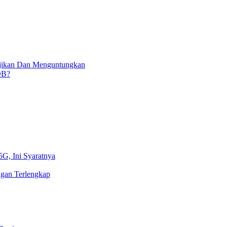
njikan Dan Menguntungkan
OB?
5G, Ini Syaratnya
gan Terlengkap