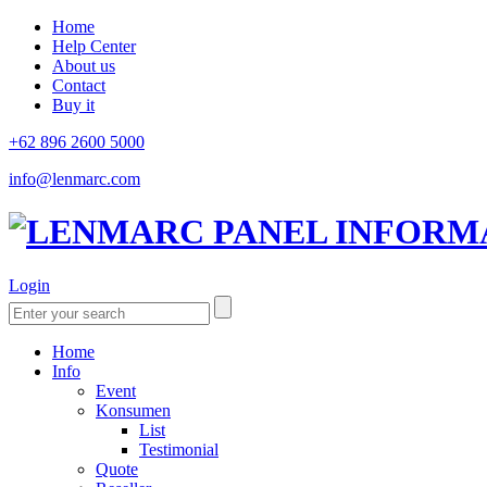
Home
Help Center
About us
Contact
Buy it
+62 896 2600 5000
info@lenmarc.com
Login
Home
Info
Event
Konsumen
List
Testimonial
Quote