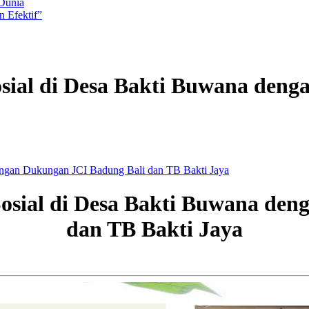
 Dunia
 Efektif”
sial di Desa Bakti Buwana deng
ngan Dukungan JCI Badung Bali dan TB Bakti Jaya
osial di Desa Bakti Buwana den
dan TB Bakti Jaya