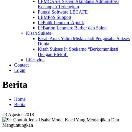
LEMCASH Sistem Akuntansi Administrasi
Keuangan Terlengkap
Fungsi Software LÉCAFE
LEMPoS Support
LéPotik Lenmarc Apotik
LéBarlon Lenmarc Barber dan Salon
Kisah Sukses–
Kisah Anak Yatim Miskin Jadi Pengusaha Sukses
Dunia
Kisah Sukses Ir. Soekarno “Berkomunikasi
Dengan Efektif”
Lifestyle–
Contact
Login
Berita
Home
Berita
23
Agustus
2018