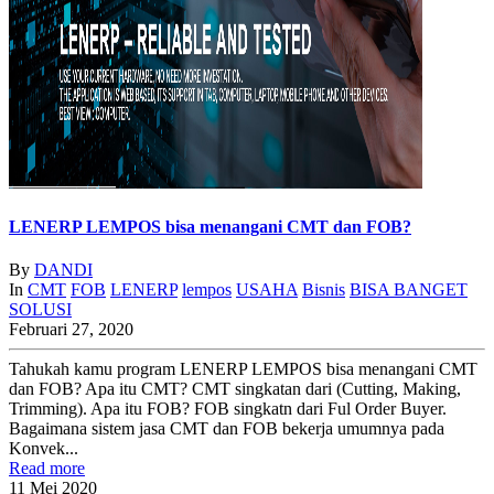
LENERP LEMPOS bisa menangani CMT dan FOB?
By
DANDI
In
CMT
FOB
LENERP
lempos
USAHA
Bisnis
BISA BANGET
SOLUSI
Februari 27, 2020
Tahukah kamu program LENERP LEMPOS bisa menangani CMT
dan FOB? Apa itu CMT? CMT singkatan dari (Cutting, Making,
Trimming). Apa itu FOB? FOB singkatn dari Ful Order Buyer.
Bagaimana sistem jasa CMT dan FOB bekerja umumnya pada
Konvek...
Read more
11
Mei
2020