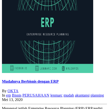
Mudahnya Berbisnis dengan ERP
By
OKTA
In
erp
Bisnis
PERUSAHAAN
lenmarc
mudah
akuntansi
planning
Mei 13, 2020
Mengenal istilah Enterprise Resource Planning (ERP) ERP terdiri