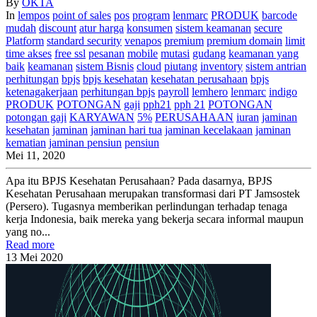
By
OKTA
In
lempos
point of sales
pos
program
lenmarc
PRODUK
barcode
mudah
discount
atur harga
konsumen
sistem keamanan
secure
Platform
standard security
venapos
premium
premium domain
limit
time akses
free ssl
pesanan
mobile
mutasi
gudang
keamanan yang
baik
keamanan
sistem
Bisnis
cloud
piutang
inventory
sistem antrian
perhitungan
bpjs
bpjs kesehatan
kesehatan perusahaan
bpjs
ketenagakerjaan
perhitungan bpjs
payroll
lemhero
lenmarc
indigo
PRODUK
POTONGAN
gaji
pph21
pph 21
POTONGAN
potongan gaji
KARYAWAN
5%
PERUSAHAAN
iuran
jaminan
kesehatan
jaminan
jaminan hari tua
jaminan kecelakaan
jaminan
kematian
jaminan pensiun
pensiun
Mei 11, 2020
Apa itu BPJS Kesehatan Perusahaan? Pada dasarnya, BPJS
Kesehatan Perusahaan merupakan transformasi dari PT Jamsostek
(Persero). Tugasnya memberikan perlindungan terhadap tenaga
kerja Indonesia, baik mereka yang bekerja secara informal maupun
yang no...
Read more
13
Mei
2020