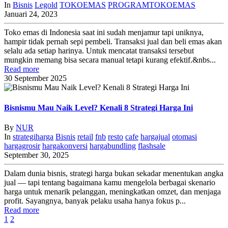
In
Bisnis
Legold
TOKOEMAS
PROGRAMTOKOEMAS
Januari 24, 2023
Toko emas di Indonesia saat ini sudah menjamur tapi uniknya,
hampir tidak pernah sepi pembeli. Transaksi jual dan beli emas akan
selalu ada setiap harinya. Untuk mencatat transaksi tersebut
mungkin memang bisa secara manual tetapi kurang efektif.&nbs...
Read more
30
September
2025
Bisnismu Mau Naik Level? Kenali 8 Strategi Harga Ini
By
NUR
In
strategiharga
Bisnis
retail
fnb
resto
cafe
hargajual
otomasi
hargagrosir
hargakonversi
hargabundling
flashsale
September 30, 2025
Dalam dunia bisnis, strategi harga bukan sekadar menentukan angka
jual — tapi tentang bagaimana kamu mengelola berbagai skenario
harga untuk menarik pelanggan, meningkatkan omzet, dan menjaga
profit. Sayangnya, banyak pelaku usaha hanya fokus p...
Read more
1
2