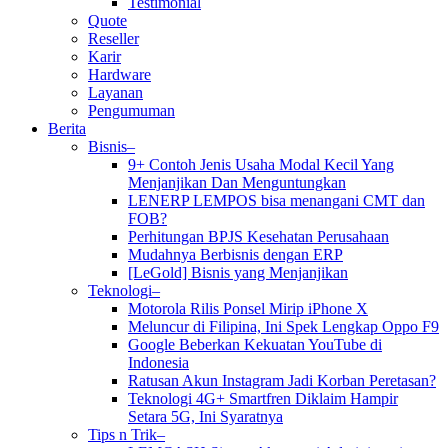
Testimonial
Quote
Reseller
Karir
Hardware
Layanan
Pengumuman
Berita
Bisnis–
9+ Contoh Jenis Usaha Modal Kecil Yang
Menjanjikan Dan Menguntungkan
LENERP LEMPOS bisa menangani CMT dan
FOB?
Perhitungan BPJS Kesehatan Perusahaan
Mudahnya Berbisnis dengan ERP
[LeGold] Bisnis yang Menjanjikan
Teknologi–
Motorola Rilis Ponsel Mirip iPhone X
Meluncur di Filipina, Ini Spek Lengkap Oppo F9
Google Beberkan Kekuatan YouTube di
Indonesia
Ratusan Akun Instagram Jadi Korban Peretasan?
Teknologi 4G+ Smartfren Diklaim Hampir
Setara 5G, Ini Syaratnya
Tips n Trik–