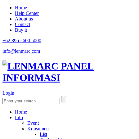
Home
Help Center
About us
Contact
Buy it
+62 896 2600 5000
info@lenmarc.com
Login
Home
Info
Event
Konsumen
List