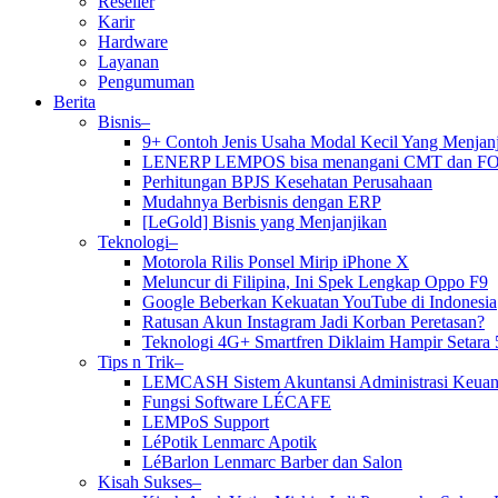
Reseller
Karir
Hardware
Layanan
Pengumuman
Berita
Bisnis–
9+ Contoh Jenis Usaha Modal Kecil Yang Menja
LENERP LEMPOS bisa menangani CMT dan F
Perhitungan BPJS Kesehatan Perusahaan
Mudahnya Berbisnis dengan ERP
[LeGold] Bisnis yang Menjanjikan
Teknologi–
Motorola Rilis Ponsel Mirip iPhone X
Meluncur di Filipina, Ini Spek Lengkap Oppo F9
Google Beberkan Kekuatan YouTube di Indonesia
Ratusan Akun Instagram Jadi Korban Peretasan?
Teknologi 4G+ Smartfren Diklaim Hampir Setara 
Tips n Trik–
LEMCASH Sistem Akuntansi Administrasi Keuan
Fungsi Software LÉCAFE
LEMPoS Support
LéPotik Lenmarc Apotik
LéBarlon Lenmarc Barber dan Salon
Kisah Sukses–