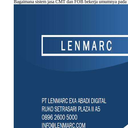
Bagaimana sistem jasa CMT dan FOB bekerja umumnya pada 