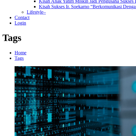
Kisah Anak Yatim Miskin Jadi Pengusaha Sukses
Kisah Sukses Ir. Soekarno “Berkomunikasi Dengan
Lifestyle–
Contact
Login
Tags
Home
Tags