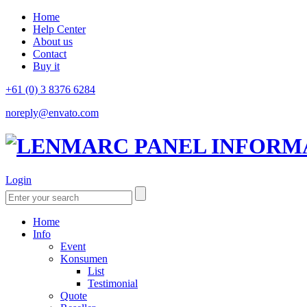
Home
Help Center
About us
Contact
Buy it
+61 (0) 3 8376 6284
noreply@envato.com
Login
Home
Info
Event
Konsumen
List
Testimonial
Quote