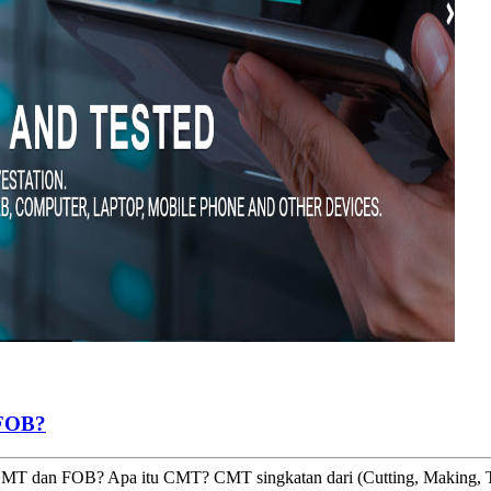
FOB?
dan FOB? Apa itu CMT? CMT singkatan dari (Cutting, Making, Tr