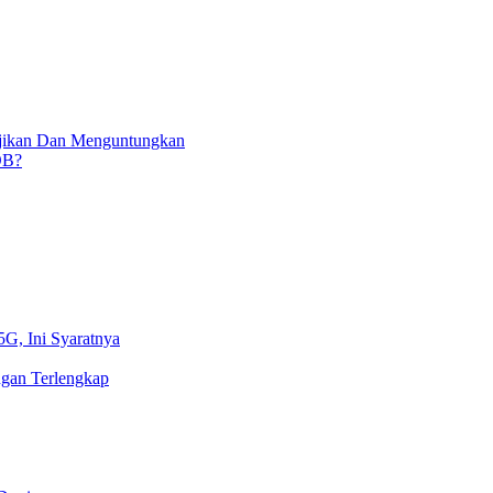
njikan Dan Menguntungkan
OB?
5G, Ini Syaratnya
gan Terlengkap