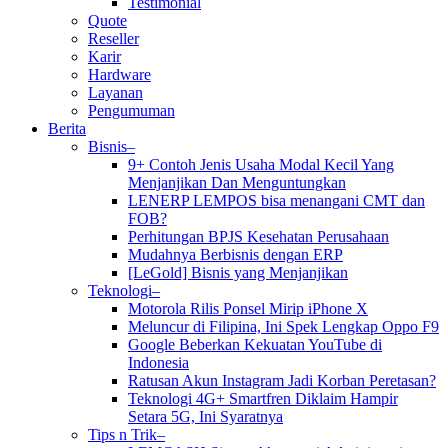
Testimonial
Quote
Reseller
Karir
Hardware
Layanan
Pengumuman
Berita
Bisnis–
9+ Contoh Jenis Usaha Modal Kecil Yang
Menjanjikan Dan Menguntungkan
LENERP LEMPOS bisa menangani CMT dan
FOB?
Perhitungan BPJS Kesehatan Perusahaan
Mudahnya Berbisnis dengan ERP
[LeGold] Bisnis yang Menjanjikan
Teknologi–
Motorola Rilis Ponsel Mirip iPhone X
Meluncur di Filipina, Ini Spek Lengkap Oppo F9
Google Beberkan Kekuatan YouTube di
Indonesia
Ratusan Akun Instagram Jadi Korban Peretasan?
Teknologi 4G+ Smartfren Diklaim Hampir
Setara 5G, Ini Syaratnya
Tips n Trik–