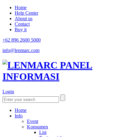
Home
Help Center
About us
Contact
Buy it
+62 896 2600 5000
info@lenmarc.com
Login
Home
Info
Event
Konsumen
List