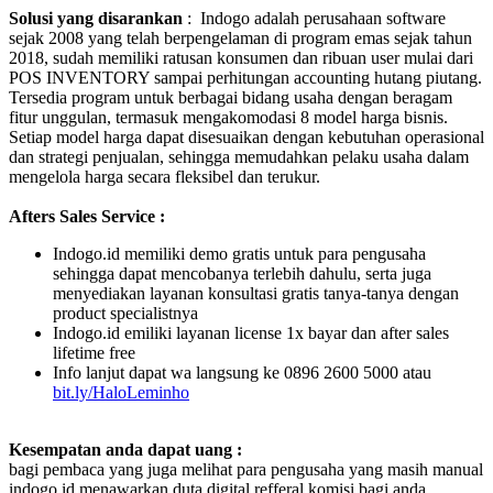
Solusi yang disarankan
: Indogo adalah perusahaan software
sejak 2008 yang telah berpengelaman di program emas sejak tahun
2018, sudah memiliki ratusan konsumen dan ribuan user mulai dari
POS INVENTORY sampai perhitungan accounting hutang piutang.
Tersedia program untuk berbagai bidang usaha dengan beragam
fitur unggulan, termasuk mengakomodasi 8 model harga bisnis.
Setiap model harga dapat disesuaikan dengan kebutuhan operasional
dan strategi penjualan, sehingga memudahkan pelaku usaha dalam
mengelola harga secara fleksibel dan terukur.
Afters Sales Service :
Indogo.id memiliki demo gratis untuk para pengusaha
sehingga dapat mencobanya terlebih dahulu, serta juga
menyediakan layanan konsultasi gratis tanya-tanya dengan
product specialistnya
Indogo.id emiliki layanan license 1x bayar dan after sales
lifetime free
Info lanjut dapat wa langsung ke 0896 2600 5000 atau
bit.ly/HaloLeminho
Kesempatan anda dapat uang :
bagi pembaca yang juga melihat para pengusaha yang masih manual
indogo.id menawarkan duta digital refferal komisi bagi anda,