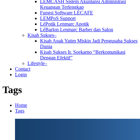
LEMCASH Sistem Akuntansi Administrasi
Keuangan Terlengkap
Fungsi Software LÉCAFE
LEMPoS Support
LéPotik Lenmarc Apotik
LéBarlon Lenmarc Barber dan Salon
Kisah Sukses–
Kisah Anak Yatim Miskin Jadi Pengusaha Sukses
Dunia
Kisah Sukses Ir. Soekarno “Berkomunikasi
Dengan Efektif”
Lifestyle–
Contact
Login
Tags
Home
Tags