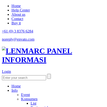
Home
Help Center
About us
Contact
Buy it
+61 (0) 3 8376 6284
noreply@envato.com
Login
Home
Info
Event
Konsumen
List