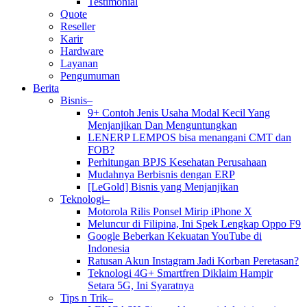
Testimonial
Quote
Reseller
Karir
Hardware
Layanan
Pengumuman
Berita
Bisnis–
9+ Contoh Jenis Usaha Modal Kecil Yang
Menjanjikan Dan Menguntungkan
LENERP LEMPOS bisa menangani CMT dan
FOB?
Perhitungan BPJS Kesehatan Perusahaan
Mudahnya Berbisnis dengan ERP
[LeGold] Bisnis yang Menjanjikan
Teknologi–
Motorola Rilis Ponsel Mirip iPhone X
Meluncur di Filipina, Ini Spek Lengkap Oppo F9
Google Beberkan Kekuatan YouTube di
Indonesia
Ratusan Akun Instagram Jadi Korban Peretasan?
Teknologi 4G+ Smartfren Diklaim Hampir
Setara 5G, Ini Syaratnya
Tips n Trik–