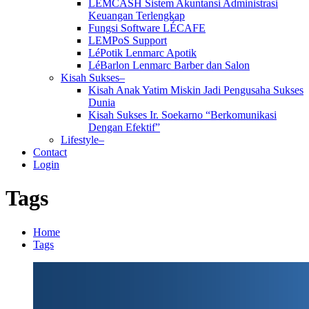
LEMCASH Sistem Akuntansi Administrasi
Keuangan Terlengkap
Fungsi Software LÉCAFE
LEMPoS Support
LéPotik Lenmarc Apotik
LéBarlon Lenmarc Barber dan Salon
Kisah Sukses–
Kisah Anak Yatim Miskin Jadi Pengusaha Sukses
Dunia
Kisah Sukses Ir. Soekarno “Berkomunikasi
Dengan Efektif”
Lifestyle–
Contact
Login
Tags
Home
Tags