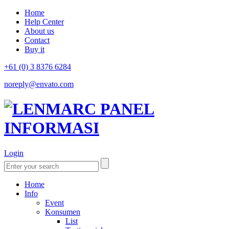
Home
Help Center
About us
Contact
Buy it
+61 (0) 3 8376 6284
noreply@envato.com
Login
Home
Info
Event
Konsumen
List