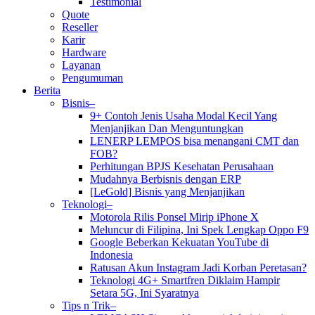
Testimonial
Quote
Reseller
Karir
Hardware
Layanan
Pengumuman
Berita
Bisnis–
9+ Contoh Jenis Usaha Modal Kecil Yang
Menjanjikan Dan Menguntungkan
LENERP LEMPOS bisa menangani CMT dan
FOB?
Perhitungan BPJS Kesehatan Perusahaan
Mudahnya Berbisnis dengan ERP
[LeGold] Bisnis yang Menjanjikan
Teknologi–
Motorola Rilis Ponsel Mirip iPhone X
Meluncur di Filipina, Ini Spek Lengkap Oppo F9
Google Beberkan Kekuatan YouTube di
Indonesia
Ratusan Akun Instagram Jadi Korban Peretasan?
Teknologi 4G+ Smartfren Diklaim Hampir
Setara 5G, Ini Syaratnya
Tips n Trik–