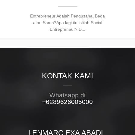
Entrepreneur Adalah Pengusaha, Beda
atau Sama?Apa lagi itu istilah Social
Entrepreneur? D...
KONTAK KAMI
Whatsapp di
+6289626005000
LENMARC EXA ABADI