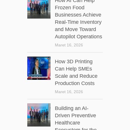
How AI Can Help
Frozen Food
Businesses Achieve
Real-Time Inventory
and Move Toward
Autopilot Operations
Maret 16, 2026
How 3D Printing
Can Help SMEs
Scale and Reduce
Production Costs
Maret 16, 2026
Building an AI-
Driven Preventive
Healthcare
Ecosystem for the