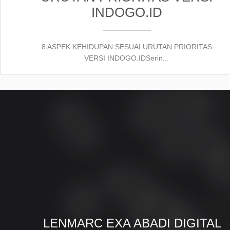
INDOGO.ID
8 ASPEK KEHIDUPAN SESUAI URUTAN PRIORITAS
VERSI INDOGO.IDSerin...
LENMARC EXA ABADI DIGITAL