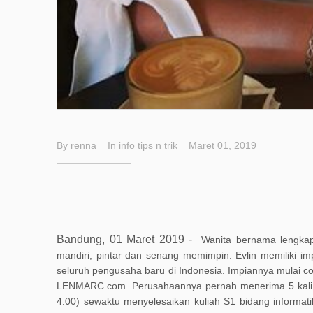
By
renna
In
info
tips n trik
Maret 01, 2019
Bandung, 01 Maret 2019 -
W
anita
bernama lengkap 
mandiri, pintar dan senang
memimpin
. Evlin
memiliki
im
seluruh
pengusaha
baru di Indonesia
. Impiannya mulai 
LE
NMARC
.com
. Perusahaannya p
ernah
menerima 5 kal
4.00) sewaktu
menyelesaikan
kuliah S1
bidang
informat