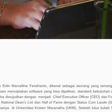
Evlin Marcelline Fendrianto, dikenal
sebagai
seorang yang senan
pian
menciptakan software yang bi
sa
dijadikan
,
standard kebutuhan 
coba diwujudkan dengan
menjadi
Chief Executive Officer
(
CEO
)
dan F
i
National Dean's List
dan
Hall of Fame
dengan Status
Cum Laude
(G
ika
nya
di Universitas Kristen Maranatha (UKM), S
etelah lulus kulia