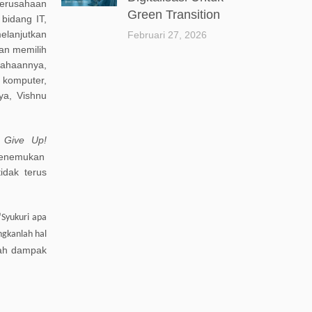
erusahaan
Green Transition
 bidang
IT
,
elanjutkan
Februari 27, 2026
an memilih
ahaannya,
, komputer,
nya,
Vishnu
 Give Up
!
enemukan
tidak
terus
“S
yukuri
apa
ngkanlah hal
ah
dampak