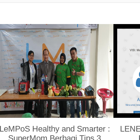
LeMPoS Healthy and Smarter :
LENE
SuperMom Berbagi Tips 3