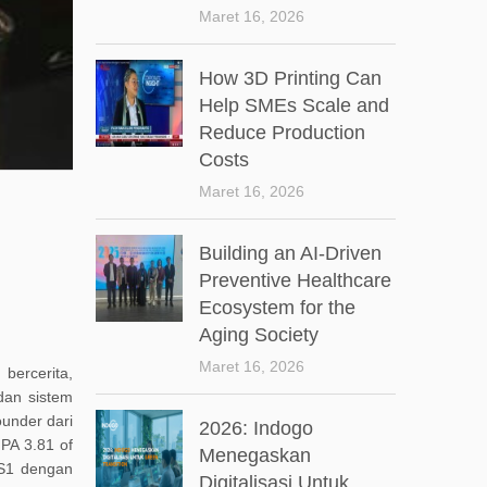
Maret 16, 2026
How 3D Printing Can
Help SMEs Scale and
Reduce Production
Costs
Maret 16, 2026
Building an AI-Driven
Preventive Healthcare
Ecosystem for the
Aging Society
Maret 16, 2026
g
bercerita,
dan sistem
ounder
dari
2026: Indogo
PA 3.81 of
Menegaskan
h S1 dengan
Digitalisasi Untuk