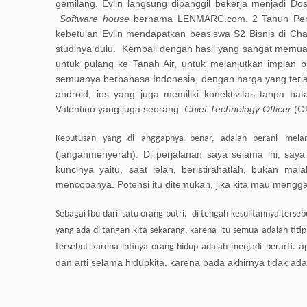
gemilang, Evlin
langsung
dipanggil
bekerja
menjadi
Do
Software house
bernama LENMARC.com. 2 Tahun Peru
kebetulan
Evlin
mendapatkan
beasiswa S2 Bisnis di Cha
s
tudinya dulu
.
Kembali dengan hasil
yang sangat
memua
untuk
pulang
ke
Tanah Air,
untuk
melanjutkan
impian
b
semuanya
berbahasa Indonesia
,
dengan
harga yang ter
android, ios yang juga memiliki
konektivita
s
tanpa
bat
Valentino
yang juga seorang
Chief Technology Officer
(
C
Keputusan
yang
di
anggap
nya
benar
,
adala
h
berani
mela
(janganmenyerah)
.
D
i perjalanan
saya
selama
ini
,
saya
kuncinya
yaitu
,
saat
lelah
,
beristirahatlah
,
bukan
mala
mencobanya. Potensi
itu
ditemukan
,
jika
kita
mau
menggal
Sebagai I
bu
dari
satu
orang putri,
di tengah
kesulitan
nya tersebu
yang ada di tangan
kita
sekarang, karena
itu
semua
adalah
titi
a
tersebut
karena
intinya orang hidup
adalah
menjadi
berarti
.
dan arti
selama
hidupkita, karena pada akhirnya
tidak
ada