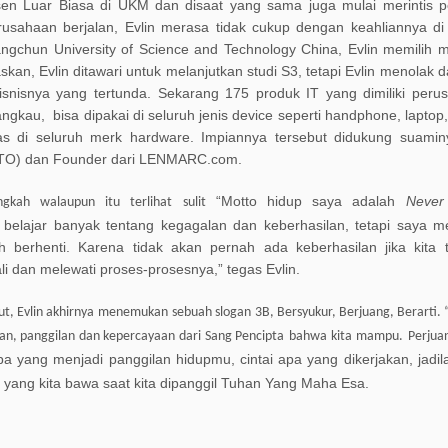
sen
Luar
Biasa di U
KM
dan disaat yang sama juga mulai
merintis
p
sahaan berjalan,
Evlin
merasa
tidak
cukup
dengan
keahlian
nya di
ngchun University of Science and Technology China, Evlin
memilih
m
skan
,
Evlin
ditawari
untuk
melanjutkan
studi
S3, tetapi
Evlin
menolak d
isnisnya yang tertunda.
Sekarang
175 produk IT yang dimiliki
perus
jangkau
,
bis
a
dipakai di seluruh
jenis device seperti handphone, laptop
as
di
seluruh
merk hardware.
Impiannya tersebut didukung suami
TO
)
dan F
ounder
dari LE
NMARC
.co
m.
“Motto hidup
saya
adalah
Never
ngkah
walaupun
itu
terlihat
sulit
belajar
banyak
tentang
kegagalan dan keberhasilan, tetapi
saya
m
h
berhenti
.
Karena
tidak
akan
pernah
ada
keberhasilan
jika
kita
i dan melewati proses-prosesnya
,
”
tegas
Evlin.
t, Evlin a
khirnya
menemukan
sebuah slogan 3B, Bersyukur, Berjuang, Berarti
. 
pan, panggilan dan kepercayaan
dari
S
ang
P
encipta
bahwa
kita
mampu
.
Perjua
pa yang menjadi
panggilan
hidupmu, cintai
apa yang dikerjakan, jadil
 yang kita
bawa
saat
kita
dipanggil
Tuhan Yang Maha
Esa
.