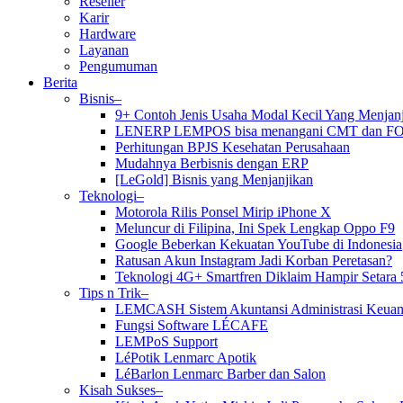
Reseller
Karir
Hardware
Layanan
Pengumuman
Berita
Bisnis–
9+ Contoh Jenis Usaha Modal Kecil Yang Menja
LENERP LEMPOS bisa menangani CMT dan F
Perhitungan BPJS Kesehatan Perusahaan
Mudahnya Berbisnis dengan ERP
[LeGold] Bisnis yang Menjanjikan
Teknologi–
Motorola Rilis Ponsel Mirip iPhone X
Meluncur di Filipina, Ini Spek Lengkap Oppo F9
Google Beberkan Kekuatan YouTube di Indonesia
Ratusan Akun Instagram Jadi Korban Peretasan?
Teknologi 4G+ Smartfren Diklaim Hampir Setara 
Tips n Trik–
LEMCASH Sistem Akuntansi Administrasi Keuan
Fungsi Software LÉCAFE
LEMPoS Support
LéPotik Lenmarc Apotik
LéBarlon Lenmarc Barber dan Salon
Kisah Sukses–