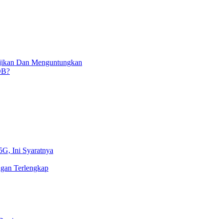
njikan Dan Menguntungkan
OB?
5G, Ini Syaratnya
gan Terlengkap