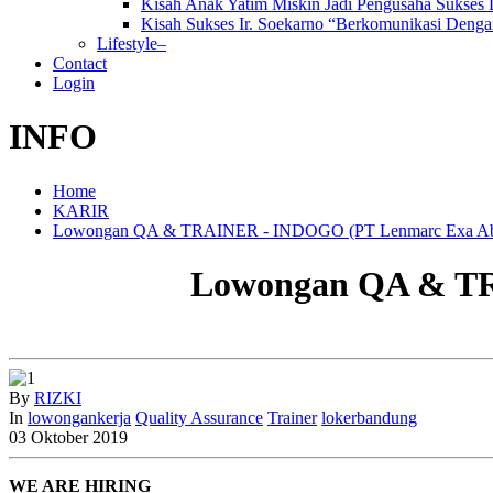
Kisah Anak Yatim Miskin Jadi Pengusaha Sukses
Kisah Sukses Ir. Soekarno “Berkomunikasi Dengan
Lifestyle–
Contact
Login
INFO
Home
KARIR
Lowongan QA & TRAINER - INDOGO (PT Lenmarc Exa Abad
Lowongan QA & TR
By
RIZKI
In
lowongankerja
Quality Assurance
Trainer
lokerbandung
03
Oktober
2019
WE ARE HIRING