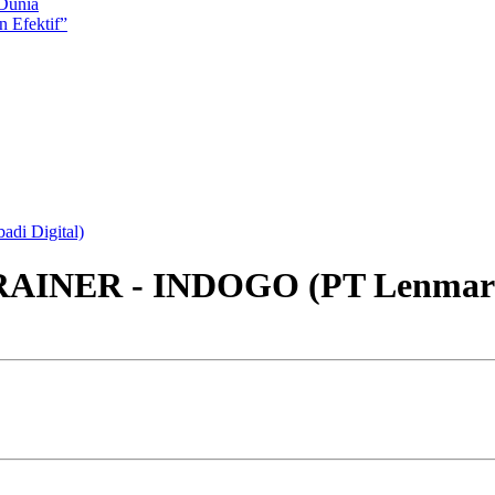
 Dunia
 Efektif”
i Digital)
AINER - INDOGO (PT Lenmarc E