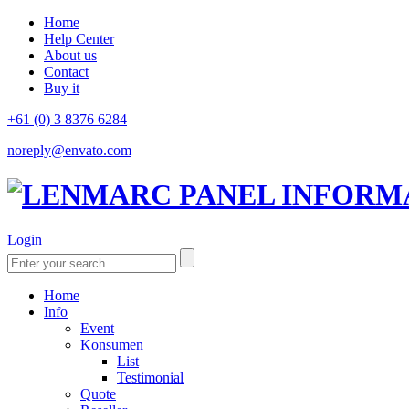
Home
Help Center
About us
Contact
Buy it
+61 (0) 3 8376 6284
noreply@envato.com
Login
Home
Info
Event
Konsumen
List
Testimonial
Quote