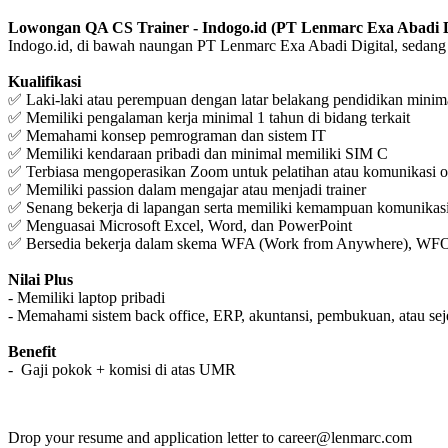
Lowongan QA CS Trainer - Indogo.id (PT Lenmarc Exa Abadi D
Indogo.id, di bawah naungan PT Lenmarc Exa Abadi Digital, sedang
Kualifikasi
✅ Laki-laki atau perempuan dengan latar belakang pendidikan minimal 
✅ Memiliki pengalaman kerja minimal 1 tahun di bidang terkait
✅ Memahami konsep pemrograman dan sistem IT
✅ Memiliki kendaraan pribadi dan minimal memiliki SIM C
✅ Terbiasa mengoperasikan Zoom untuk pelatihan atau komunikasi o
✅ Memiliki passion dalam mengajar atau menjadi trainer
✅ Senang bekerja di lapangan serta memiliki kemampuan komunikasi
✅ Menguasai Microsoft Excel, Word, dan PowerPoint
✅ Bersedia bekerja dalam skema WFA (Work from Anywhere), WF
Nilai Plus
- Memiliki laptop pribadi
- Memahami sistem back office, ERP, akuntansi, pembukuan, atau sej
Benefit
- Gaji pokok + komisi di atas UMR
Drop your resume and application letter to
career@lenmarc.com