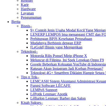
Reseller
Karir
Hardware
Layanan
Pengumuman
Berita
Bisnis–
9+ Contoh Jenis Usaha Modal Kecil Yang Menja
LENERP LEMPOS bisa menangani CMT dan F
Perhitungan BPJS Kesehatan Perusahaan
Mudahnya Berbisnis dengan ERP
[LeGold] Bisnis yang Menjanjikan
Teknologi–
Motorola Rilis Ponsel Mirip iPhone X
Meluncur di Filipina, Ini Spek Lengkap Oppo F9
Google Beberkan Kekuatan YouTube di Indonesia
Ratusan Akun Instagram Jadi Korban Peretasan?
Teknologi 4G+ Smartfren Diklaim Hampir Setara 
Tips n Trik–
LEMCASH Sistem Akuntansi Administrasi Keuan
Fungsi Software LÉCAFE
LEMPoS Support
LéPotik Lenmarc Apotik
LéBarlon Lenmarc Barber dan Salon
Kisah Sukses–