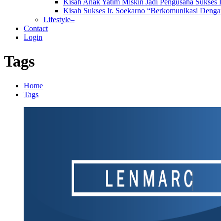
Kisah Anak Yatim Miskin Jadi Pengusaha Sukses
Kisah Sukses Ir. Soekarno “Berkomunikasi Dengan
Lifestyle–
Contact
Login
Tags
Home
Tags