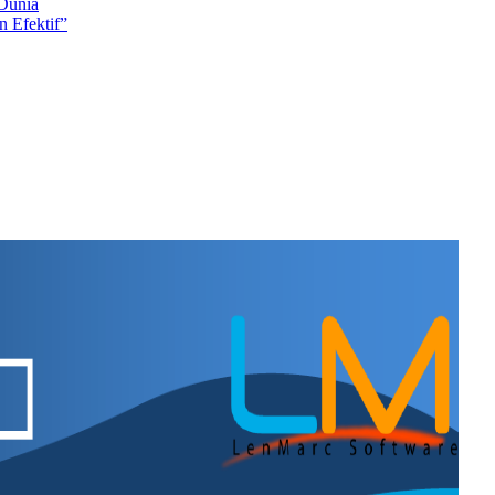
 Dunia
 Efektif”