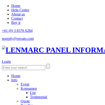
Home
Help Center
About us
Contact
Buy it
+61 (0) 3 8376 6284
noreply@envato.com
Login
Home
Info
Event
Konsumen
List
Testimonial
Quote