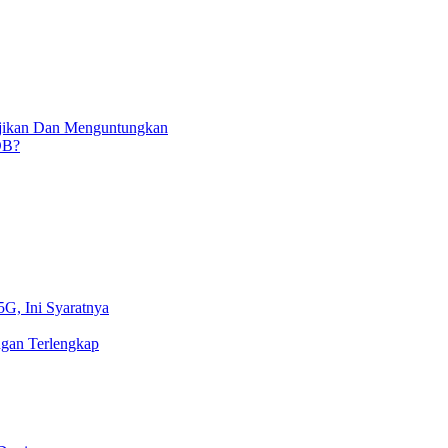
njikan Dan Menguntungkan
OB?
5G, Ini Syaratnya
gan Terlengkap