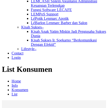
LEMCASH Sistem Akuntansi Administrasi
Keuangan Terlengkap
Fungsi Software LÉCAFE
LEMPoS Support
LéPotik Lenmarc Apotik
LéBarlon Lenmarc Barber dan Salon
Kisah Sukses–
Kisah Anak Yatim Miskin Jadi Pengusaha Sukses
Dunia
Kisah Sukses Ir. Soekarno “Berkomunikasi
Dengan Efektif”
Lifestyle–
Contact
Login
List Konsumen
Home
Info
Konsumen
List