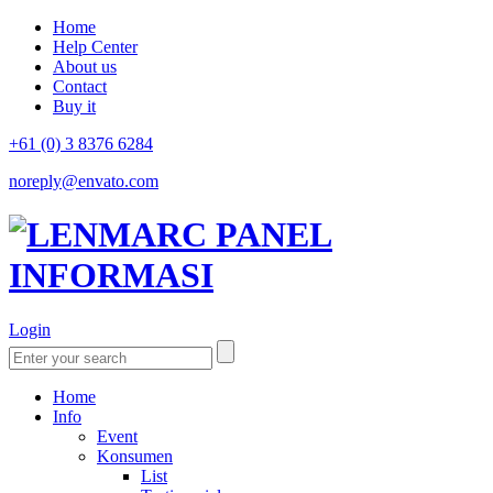
Home
Help Center
About us
Contact
Buy it
+61 (0) 3 8376 6284
noreply@envato.com
Login
Home
Info
Event
Konsumen
List