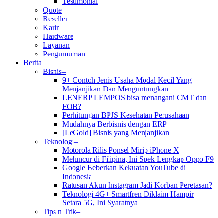
Testimonial
Quote
Reseller
Karir
Hardware
Layanan
Pengumuman
Berita
Bisnis–
9+ Contoh Jenis Usaha Modal Kecil Yang
Menjanjikan Dan Menguntungkan
LENERP LEMPOS bisa menangani CMT dan
FOB?
Perhitungan BPJS Kesehatan Perusahaan
Mudahnya Berbisnis dengan ERP
[LeGold] Bisnis yang Menjanjikan
Teknologi–
Motorola Rilis Ponsel Mirip iPhone X
Meluncur di Filipina, Ini Spek Lengkap Oppo F9
Google Beberkan Kekuatan YouTube di
Indonesia
Ratusan Akun Instagram Jadi Korban Peretasan?
Teknologi 4G+ Smartfren Diklaim Hampir
Setara 5G, Ini Syaratnya
Tips n Trik–