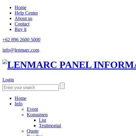
Home
Help Center
About us
Contact
Buy it
+62 896 2600 5000
info@lenmarc.com
Login
Home
Info
Event
Konsumen
List
Testimonial
Quote