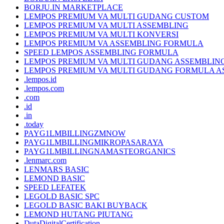
BORJU.IN MARKETPLACE
LEMPOS PREMIUM VA MULTI GUDANG CUSTOM
LEMPOS PREMIUM VA MULTI ASSEMBLING
LEMPOS PREMIUM VA MULTI KONVERSI
LEMPOS PREMIUM VA ASSEMBLING FORMULA
SPEED LEMPOS ASSEMBLING FORMULA
LEMPOS PREMIUM VA MULTI GUDANG ASSEMBLIN
LEMPOS PREMIUM VA MULTI GUDANG FORMULA A
.lempos.id
.lempos.com
.com
.id
.in
.today
PAYG1LMBILLINGZMNOW
PAYG1LMBILLINGMIKROPASARAYA
PAYG1LMBILLINGNAMASTEORGANICS
.lenmarc.com
LENMARS BASIC
LEMOND BASIC
SPEED LEFATEK
LEGOLD BASIC SPC
LEGOLD BASIC BAKI BUYBACK
LEMOND HUTANG PIUTANG
DutaDigitalCertification