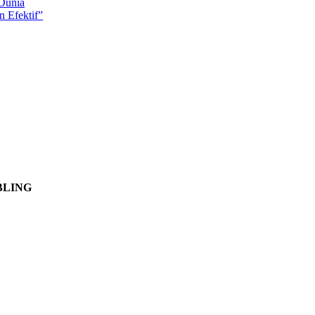
 Dunia
 Efektif”
BLING