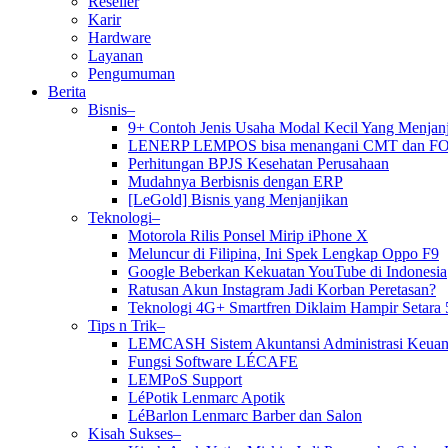
Reseller
Karir
Hardware
Layanan
Pengumuman
Berita
Bisnis–
9+ Contoh Jenis Usaha Modal Kecil Yang Menja
LENERP LEMPOS bisa menangani CMT dan F
Perhitungan BPJS Kesehatan Perusahaan
Mudahnya Berbisnis dengan ERP
[LeGold] Bisnis yang Menjanjikan
Teknologi–
Motorola Rilis Ponsel Mirip iPhone X
Meluncur di Filipina, Ini Spek Lengkap Oppo F9
Google Beberkan Kekuatan YouTube di Indonesia
Ratusan Akun Instagram Jadi Korban Peretasan?
Teknologi 4G+ Smartfren Diklaim Hampir Setara 
Tips n Trik–
LEMCASH Sistem Akuntansi Administrasi Keuan
Fungsi Software LÉCAFE
LEMPoS Support
LéPotik Lenmarc Apotik
LéBarlon Lenmarc Barber dan Salon
Kisah Sukses–