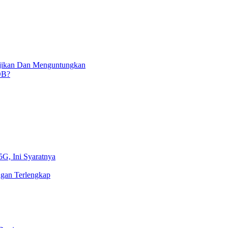
njikan Dan Menguntungkan
OB?
5G, Ini Syaratnya
gan Terlengkap