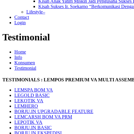
Kisah Anak Yatim Miskin Jadi Pengusaha Sukses
Kisah Sukses Ir. Soekarno “Berkomunikasi Dengan
Lifestyle–
Contact
Login
Testimonial
Home
Info
Konsumen
Testimonial
TESTIMONIALS : LEMPOS PREMIUM VA MULTI ASSEM
LEMSPA BOM VA
LEGOLD BASIC
LEKOTIK VA
LEMHERO
BORJU.IN UPGRADABLE FEATURE
LEMCARSH BOM VA PRM
LEPOTIK VA
BORJU.IN BASIC
BORJU.IN EKSPEDISI