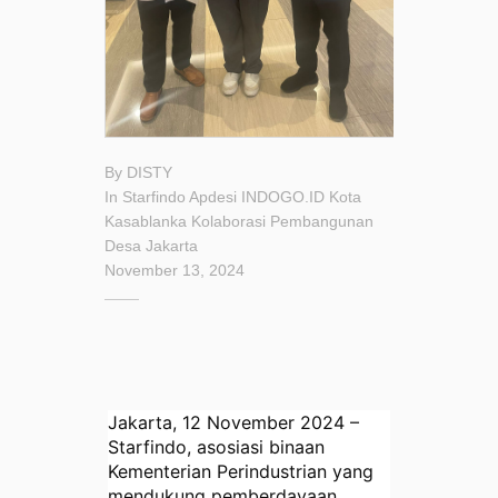
By
DISTY
In
Starfindo
Apdesi
INDOGO.ID
Kota
Kasablanka
Kolaborasi
Pembangunan
Desa
Jakarta
November 13, 2024
Jakarta, 12 November 2024 –
Starfindo, asosiasi binaan
Kementerian Perindustrian yang
mendukung pemberdayaan