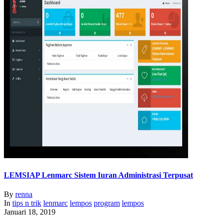
LEMSIAP Lenmarc Sistem Iuran Administrasi Terpusat
By
renna
In
tips n trik
lenmarc
lempos
program
lempos
Januari 18, 2019