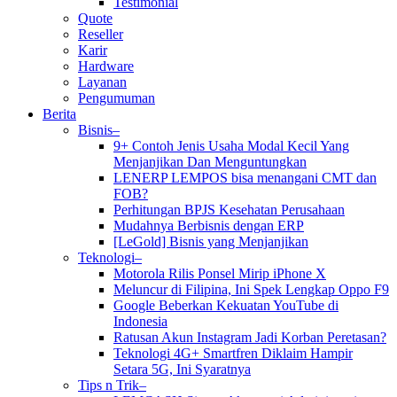
Testimonial
Quote
Reseller
Karir
Hardware
Layanan
Pengumuman
Berita
Bisnis–
9+ Contoh Jenis Usaha Modal Kecil Yang
Menjanjikan Dan Menguntungkan
LENERP LEMPOS bisa menangani CMT dan
FOB?
Perhitungan BPJS Kesehatan Perusahaan
Mudahnya Berbisnis dengan ERP
[LeGold] Bisnis yang Menjanjikan
Teknologi–
Motorola Rilis Ponsel Mirip iPhone X
Meluncur di Filipina, Ini Spek Lengkap Oppo F9
Google Beberkan Kekuatan YouTube di
Indonesia
Ratusan Akun Instagram Jadi Korban Peretasan?
Teknologi 4G+ Smartfren Diklaim Hampir
Setara 5G, Ini Syaratnya
Tips n Trik–