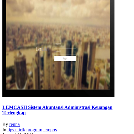
LEMCASH Sistem Akuntansi Administrasi Keuangan
Terlengkap
By
renna
In
tips n trik
program
lempos