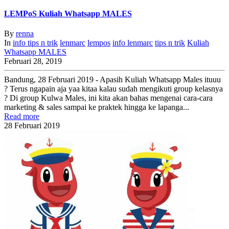
LEMPoS Kuliah Whatsapp MALES
By
renna
In
info
tips n trik
lenmarc
lempos
info
lenmarc
tips n trik
Kuliah
Whatsapp MALES
Februari 28, 2019
Bandung, 28 Februari 2019 - Apasih Kuliah Whatsapp Males ituuu
? Terus ngapain aja yaa kitaa kalau sudah mengikuti group kelasnya
? Di group Kulwa Males, ini kita akan bahas mengenai cara-cara
marketing & sales sampai ke praktek hingga ke lapanga...
Read more
28
Februari
2019