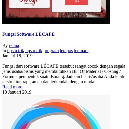
Fungsi Software LÉCAFE
By
renna
In
tips n trik
tips n trik
program
lempos
lenmarc
Januari 18, 2019
Fungsi dari software LÉCAFE tersebut sangat cocok dengan segala
jenis usaha/bisnis yang membutuhkan Bill Of Material / Costing /
Formula pembentuk suatu Barang. Jadikan bisnis/usaha Anda lebih
terstruktur, rapi, aman dan terkendali dengan muda...
Read more
18
Januari
2019