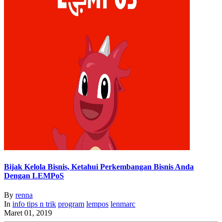
Bijak Kelola Bisnis, Ketahui Perkembangan Bisnis Anda
Dengan LEMPoS
By
renna
In
info
tips n trik
program
lempos
lenmarc
Maret 01, 2019