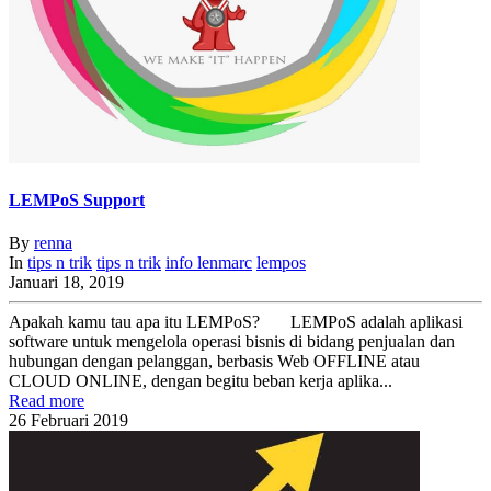
LEMPoS Support
By
renna
In
tips n trik
tips n trik
info
lenmarc
lempos
Januari 18, 2019
Apakah kamu tau apa itu LEMPoS? LEMPoS adalah aplikasi
software untuk mengelola operasi bisnis di bidang penjualan dan
hubungan dengan pelanggan, berbasis Web OFFLINE atau
CLOUD ONLINE, dengan begitu beban kerja aplika...
Read more
26
Februari
2019