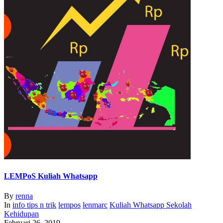
LEMPoS Kuliah Whatsapp
By
renna
In
info
tips n trik
lempos
lenmarc
Kuliah Whatsapp Sekolah
Kehidupan
Februari 26, 2019