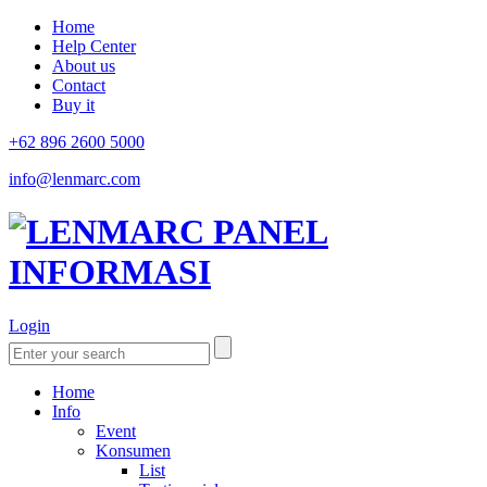
Home
Help Center
About us
Contact
Buy it
+62 896 2600 5000
info@lenmarc.com
Login
Home
Info
Event
Konsumen
List