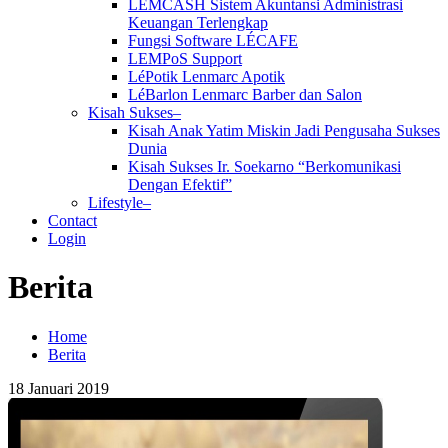
LEMCASH Sistem Akuntansi Administrasi
Keuangan Terlengkap
Fungsi Software LÉCAFE
LEMPoS Support
LéPotik Lenmarc Apotik
LéBarlon Lenmarc Barber dan Salon
Kisah Sukses–
Kisah Anak Yatim Miskin Jadi Pengusaha Sukses
Dunia
Kisah Sukses Ir. Soekarno “Berkomunikasi
Dengan Efektif”
Lifestyle–
Contact
Login
Berita
Home
Berita
18
Januari
2019