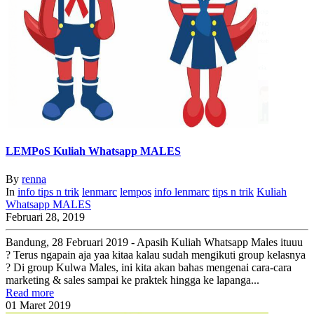
LEMPoS Kuliah Whatsapp MALES
By
renna
In
info
tips n trik
lenmarc
lempos
info
lenmarc
tips n trik
Kuliah
Whatsapp MALES
Februari 28, 2019
Bandung, 28 Februari 2019 - Apasih Kuliah Whatsapp Males ituuu
? Terus ngapain aja yaa kitaa kalau sudah mengikuti group kelasnya
? Di group Kulwa Males, ini kita akan bahas mengenai cara-cara
marketing & sales sampai ke praktek hingga ke lapanga...
Read more
01
Maret
2019