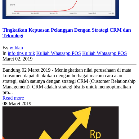
Tingkatkan Kepuasan Pelanggan Dengan Strategi CRM dan
Teknologi
By
wildan
In
info
tips n trik
Kuliah Whatsapp POS
Kuliah Whtasapp POS
Maret 02, 2019
Bandung 02 Maret 2019 - Meningkatkan nilai perusahaan di mata
konsumen dapat dilakukan dengan berbagai macam cara atau
strategi, salah satunya dengan strategi CRM (Customer Relationship
Management). CRM adalah strategi bisnis untuk mengoptimalkan
pro...
Read more
08
Maret
2019