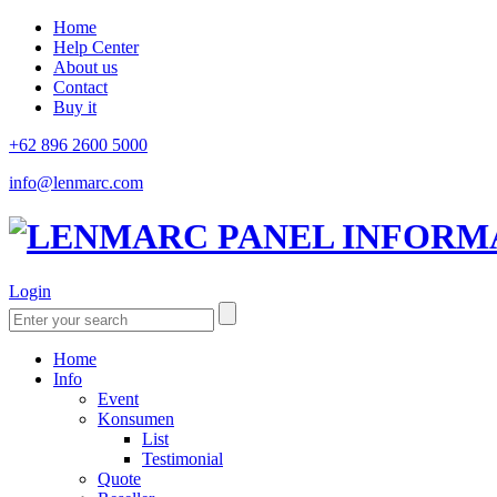
Home
Help Center
About us
Contact
Buy it
+62 896 2600 5000
info@lenmarc.com
Login
Home
Info
Event
Konsumen
List
Testimonial
Quote