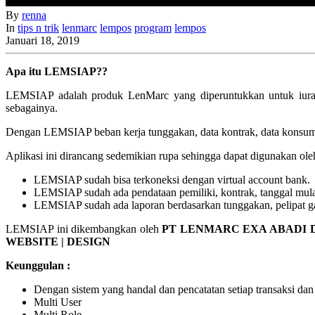
By
renna
In
tips n trik
lenmarc
lempos
program
lempos
Januari 18, 2019
Apa itu LEMSIAP??
LEMSIAP adalah produk LenMarc yang diperuntukkan untuk iuran
sebagainya.
Dengan LEMSIAP beban kerja tunggakan, data kontrak, data konsume
Aplikasi ini dirancang sedemikian rupa sehingga dapat digunakan oleh
LEMSIAP sudah bisa terkoneksi dengan virtual account bank.
LEMSIAP sudah ada pendataan pemiliki, kontrak, tanggal mula
LEMSIAP sudah ada laporan berdasarkan tunggakan, pelipat g
LEMSIAP ini dikembangkan oleh
PT LENMARC EXA ABADI 
WEBSITE | DESIGN
Keunggulan :
Dengan sistem yang handal dan pencatatan setiap transaksi da
Multi User
Multi Role