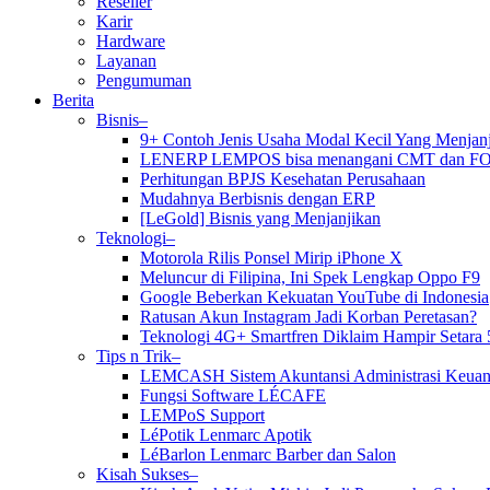
Reseller
Karir
Hardware
Layanan
Pengumuman
Berita
Bisnis–
9+ Contoh Jenis Usaha Modal Kecil Yang Menja
LENERP LEMPOS bisa menangani CMT dan F
Perhitungan BPJS Kesehatan Perusahaan
Mudahnya Berbisnis dengan ERP
[LeGold] Bisnis yang Menjanjikan
Teknologi–
Motorola Rilis Ponsel Mirip iPhone X
Meluncur di Filipina, Ini Spek Lengkap Oppo F9
Google Beberkan Kekuatan YouTube di Indonesia
Ratusan Akun Instagram Jadi Korban Peretasan?
Teknologi 4G+ Smartfren Diklaim Hampir Setara 
Tips n Trik–
LEMCASH Sistem Akuntansi Administrasi Keuan
Fungsi Software LÉCAFE
LEMPoS Support
LéPotik Lenmarc Apotik
LéBarlon Lenmarc Barber dan Salon
Kisah Sukses–