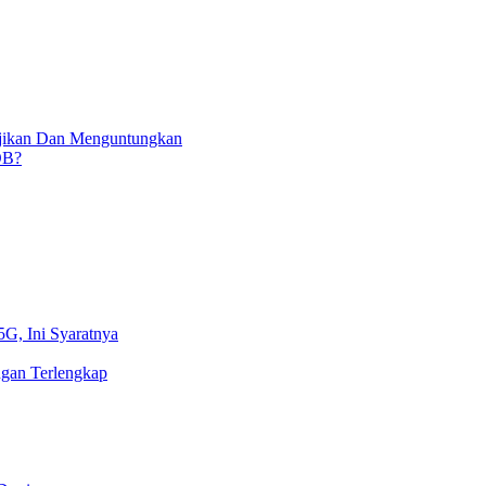
njikan Dan Menguntungkan
OB?
5G, Ini Syaratnya
gan Terlengkap