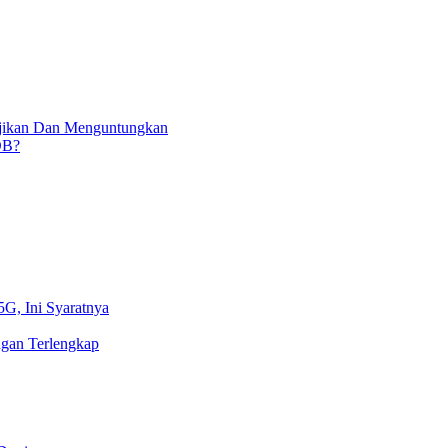
njikan Dan Menguntungkan
OB?
5G, Ini Syaratnya
gan Terlengkap