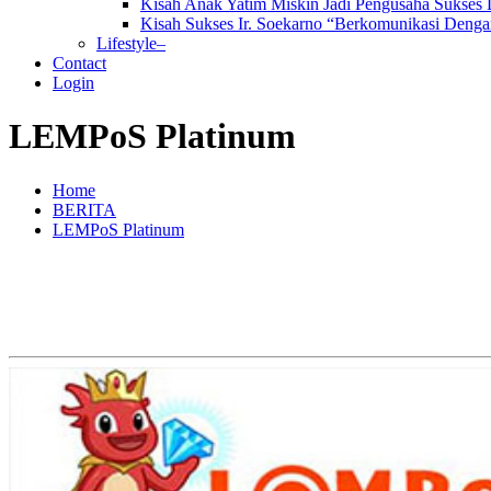
Kisah Anak Yatim Miskin Jadi Pengusaha Sukses
Kisah Sukses Ir. Soekarno “Berkomunikasi Dengan
Lifestyle–
Contact
Login
LEMPoS Platinum
Home
BERITA
LEMPoS Platinum