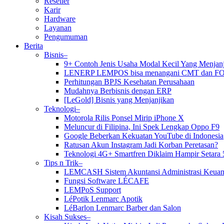
Reseller
Karir
Hardware
Layanan
Pengumuman
Berita
Bisnis–
9+ Contoh Jenis Usaha Modal Kecil Yang Menja
LENERP LEMPOS bisa menangani CMT dan F
Perhitungan BPJS Kesehatan Perusahaan
Mudahnya Berbisnis dengan ERP
[LeGold] Bisnis yang Menjanjikan
Teknologi–
Motorola Rilis Ponsel Mirip iPhone X
Meluncur di Filipina, Ini Spek Lengkap Oppo F9
Google Beberkan Kekuatan YouTube di Indonesia
Ratusan Akun Instagram Jadi Korban Peretasan?
Teknologi 4G+ Smartfren Diklaim Hampir Setara 
Tips n Trik–
LEMCASH Sistem Akuntansi Administrasi Keuan
Fungsi Software LÉCAFE
LEMPoS Support
LéPotik Lenmarc Apotik
LéBarlon Lenmarc Barber dan Salon
Kisah Sukses–