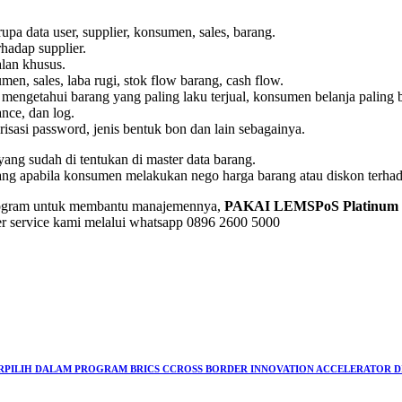
upa data user, supplier, konsumen, sales, barang.
hadap supplier.
alan khusus.
en, sales, laba rugi, stok flow barang, cash flow.
 mengetahui barang yang paling laku terjual, konsumen belanja paling
ance, dan log.
isasi password, jenis bentuk bon dan lain sebagainya.
ang sudah di tentukan di master data barang.
ang apabila konsumen melakukan nego harga barang atau diskon terha
rogram untuk membantu manajemennya,
PAKAI LEMSPoS Platinum s
er service kami melalui whatsapp 0896 2600 5000
ERPILIH DALAM PROGRAM BRICS CCROSS BORDER INNOVATION ACCELERATOR DI