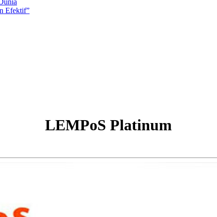
 Dunia
 Efektif”
LEMPoS Platinum