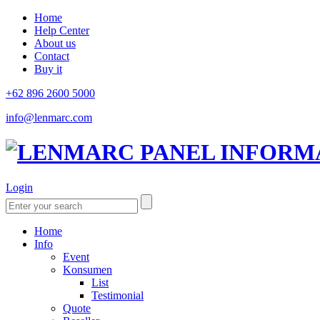
Home
Help Center
About us
Contact
Buy it
+62 896 2600 5000
info@lenmarc.com
Login
Home
Info
Event
Konsumen
List
Testimonial
Quote