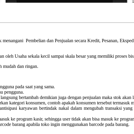
k menangani Pembelian dan Penjualan secara Kredit, Pesanan, Ekspe
an oleh Usaha sekala kecil sampai skala besar yang memiliki proses bi
h mudah dan ringan.
engguna pada saat yang sama.
au pengguna.
n langsung bertambah demikian juga dengan penjualan maka stok akan 
rkan kategori konsumen, contoh apakah konsumen tersebut termasuk
isipasi karyawan bertindak nakal dalam mengubah transaksi yang su
asuk ke program kasir, sehingga user tidak akan bisa masuk ke program
barcode barang apabila toko ingin menggunakan barcode pada barang.