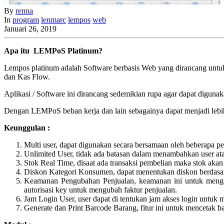
By
renna
In
program
lenmarc
lempos
web
Januari 26, 2019
Apa itu LEMPoS Platinum?
Lempos platinum adalah Software berbasis Web yang dirancang untu
dan Kas Flow.
Aplikasi / Software ini dirancang sedemikian rupa agar dapat digunak
Dengan LEMPoS beban kerja dan lain sebagainya dapat menjadi lebi
Keunggulan :
Multi user, dapat digunakan secara bersamaan oleh beberapa p
Unlimited User, tidak ada batasan dalam menambahkan user at
Stok Real Time, disaat ada transaksi pembelian maka stok aka
Diskon Kategori Konsumen, dapat menentukan diskon berdasa
Keamanan Pengubahan Penjualan, keamanan ini untuk mengant
autorisasi key untuk mengubah faktur penjualan.
Jam Login User, user dapat di tentukan jam akses login untuk m
Generate dan Print Barcode Barang, fitur ini untuk mencetak 