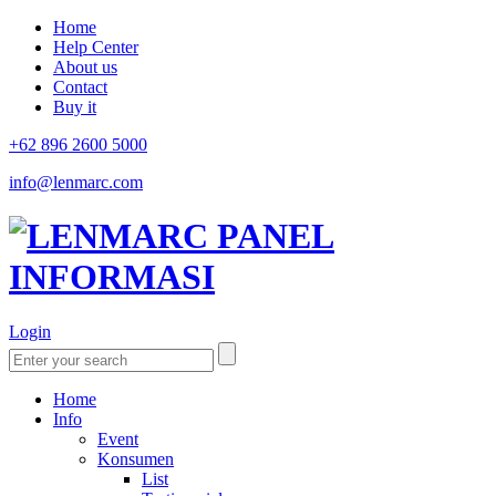
Home
Help Center
About us
Contact
Buy it
+62 896 2600 5000
info@lenmarc.com
Login
Home
Info
Event
Konsumen
List