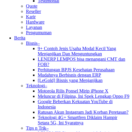
Testimonial
Quote
Reseller
Karir
Hardware
Layanan
Pengumuman
Berita
Bisnis–
9+ Contoh Jenis Usaha Modal Kecil Yang
Menjanjikan Dan Menguntungkan
LENERP LEMPOS bisa menangani CMT dan
FOB?
Perhitungan BPJS Kesehatan Perusahaan
Mudahnya Berbisnis dengan ERP
[LeGold] Bisnis yang Menjanjikan
Teknologi–
Motorola Rilis Ponsel Mirip iPhone X
Meluncur di Filipina, Ini Spek Lengkap Oppo F9
Google Beberkan Kekuatan YouTube di
Indonesia
Ratusan Akun Instagram Jadi Korban Peretasan?
Teknologi 4G+ Smartfren Diklaim Hampir
Setara 5G, Ini Syaratnya
Tips n Trik–