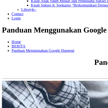
Kisah Anak Yatim Miskin Jadi Pengusaha Sukses
Kisah Sukses Ir. Soekarno “Berkomunikasi Dengan
Lifestyle–
Contact
Login
Panduan Menggunakan Google
Home
BERITA
Panduan Menggunakan Google Hangout
Pan