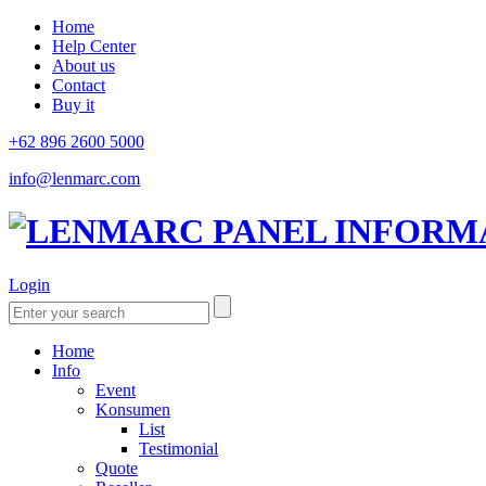
Home
Help Center
About us
Contact
Buy it
+62 896 2600 5000
info@lenmarc.com
Login
Home
Info
Event
Konsumen
List
Testimonial
Quote