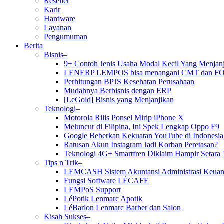
Reseller
Karir
Hardware
Layanan
Pengumuman
Berita
Bisnis–
9+ Contoh Jenis Usaha Modal Kecil Yang Menja
LENERP LEMPOS bisa menangani CMT dan F
Perhitungan BPJS Kesehatan Perusahaan
Mudahnya Berbisnis dengan ERP
[LeGold] Bisnis yang Menjanjikan
Teknologi–
Motorola Rilis Ponsel Mirip iPhone X
Meluncur di Filipina, Ini Spek Lengkap Oppo F9
Google Beberkan Kekuatan YouTube di Indonesia
Ratusan Akun Instagram Jadi Korban Peretasan?
Teknologi 4G+ Smartfren Diklaim Hampir Setara 
Tips n Trik–
LEMCASH Sistem Akuntansi Administrasi Keuan
Fungsi Software LÉCAFE
LEMPoS Support
LéPotik Lenmarc Apotik
LéBarlon Lenmarc Barber dan Salon
Kisah Sukses–