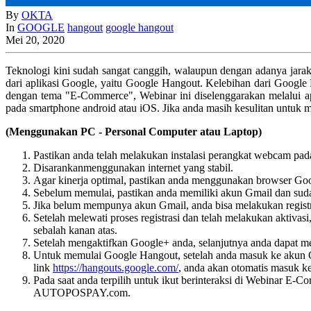
By
OKTA
In
GOOGLE
hangout
google hangout
Mei 20, 2020
Teknologi kini sudah sangat canggih, walaupun dengan adanya jarak 
dari aplikasi Google, yaitu Google Hangout. Kelebihan dari Goog
dengan tema "E-Commerce", Webinar ini diselenggarakan melalui ap
pada smartphone android atau iOS. Jika anda masih kesulitan untuk
(Menggunakan PC - Personal Computer atau Laptop)
Pastikan anda telah melakukan instalasi perangkat webcam pad
Disarankanmenggunakan internet yang stabil.
Agar kinerja optimal, pastikan anda menggunakan browser Go
Sebelum memulai, pastikan anda memiliki akun Gmail dan suda
Jika belum mempunya akun Gmail, anda bisa melakukan registra
Setelah melewati proses registrasi dan telah melakukan aktiv
sebalah kanan atas.
Setelah mengaktifkan Google+ anda, selanjutnya anda dapat m
Untuk memulai Google Hangout, setelah anda masuk ke akun G+ 
link
https://hangouts.google.com/
, anda akan otomatis masuk k
Pada saat anda terpilih untuk ikut berinteraksi di Webinar E
AUTOPOSPAY.com.