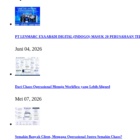
PT LENMARC EXA ABADI DIGITAL (INDOGO) MASUK 20 PERUSAHAAN T
Juni 04, 2026
Dari Chaos Operasional Menuju Workflow yang Lebih Aligned
Mei 07, 2026
Semakin Banyak Client, Mengapa Operasional Justru Semakin Chaos?