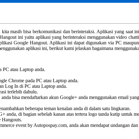
kita masih bisa berkomunikasi dan berinteraksi. Aplikasi yang saat i
le Hangout ini yaitu aplikasi yang berinteraksi menggunakan video 
likasi Google Hangout. Aplikasi ini dapat digunakan via PC maupun 
 menggunakan aplikasi ini, berikut kami jelaskan bagaimana mengguna
a PC atau Laptop anda.
ogle Chrome pada PC atau Laptop anda.
n Log In di PC atau Laptop anda.
si terlebih dahulu.
asi, anda bisa mendaftarkan akun Google+ anda menggunakan email yang
enambahkan beberapa teman kenalan anda di dalam satu lingkaran.
anda, di bagian sebelah kanan atas tertera logo tanda kutip untuk mem
e Hangouts.
-Commerce event by Autopospay.com, anda akan mendapat undangan dan p