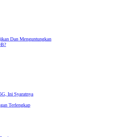
njikan Dan Menguntungkan
OB?
5G, Ini Syaratnya
gan Terlengkap