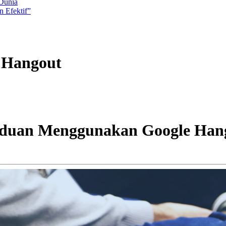
 Dunia
 Efektif”
 Hangout
duan Menggunakan Google Han