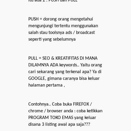
itu
ada
2 : PUSH dan PULL
PUSH =
dorong
orang
mengetahui
mengunjungi
tertentu
menggunakan
salah
stau
toolsnya
ads / broadcast
seperti
yang
sebelumnya
PULL = SEO & KREATIFITAS DI MANA
DILAMNYA ADA keywords..
Yaitu
orang
cari
sekarang
yang
terkenal
apa
?
Ya
di
GOOGLE,
gimana
caranya
bisa
keluar
halaman
pertama
,
Contohnya
..
Coba
buka
FIREFOX /
chrome / browser
anda
:
coba
ketikkan
PROGRAM TOKO EMAS yang
keluar
disana
3 listing
awal
apa
saja
???