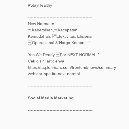
#StayHealthy
---------------------------------------------
New Normal =
Kebersihan, Kecepatan,
Kemudahan, Efektivitas, Efisiensi
Operasional & Harga Kompetitif
Yes We Ready For NEXT NORMAL ?
Cek disini articlenya :
https://faq.lenmarc.com/frontend/news/summary-
webinar-apa-itu-next-normal
---------------------------------------------
Social Media Marketing
---------------------------------------------