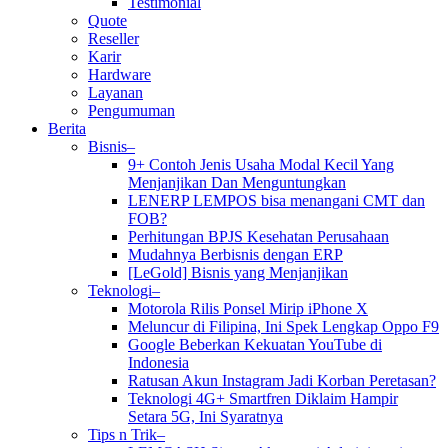
Testimonial
Quote
Reseller
Karir
Hardware
Layanan
Pengumuman
Berita
Bisnis–
9+ Contoh Jenis Usaha Modal Kecil Yang
Menjanjikan Dan Menguntungkan
LENERP LEMPOS bisa menangani CMT dan
FOB?
Perhitungan BPJS Kesehatan Perusahaan
Mudahnya Berbisnis dengan ERP
[LeGold] Bisnis yang Menjanjikan
Teknologi–
Motorola Rilis Ponsel Mirip iPhone X
Meluncur di Filipina, Ini Spek Lengkap Oppo F9
Google Beberkan Kekuatan YouTube di
Indonesia
Ratusan Akun Instagram Jadi Korban Peretasan?
Teknologi 4G+ Smartfren Diklaim Hampir
Setara 5G, Ini Syaratnya
Tips n Trik–