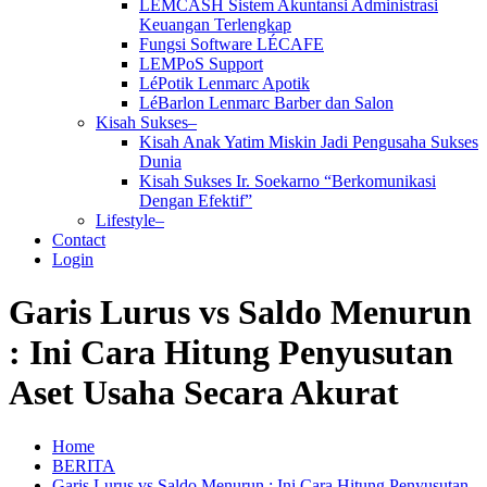
LEMCASH Sistem Akuntansi Administrasi
Keuangan Terlengkap
Fungsi Software LÉCAFE
LEMPoS Support
LéPotik Lenmarc Apotik
LéBarlon Lenmarc Barber dan Salon
Kisah Sukses–
Kisah Anak Yatim Miskin Jadi Pengusaha Sukses
Dunia
Kisah Sukses Ir. Soekarno “Berkomunikasi
Dengan Efektif”
Lifestyle–
Contact
Login
Garis Lurus vs Saldo Menurun
: Ini Cara Hitung Penyusutan
Aset Usaha Secara Akurat
Home
BERITA
Garis Lurus vs Saldo Menurun : Ini Cara Hitung Penyusutan