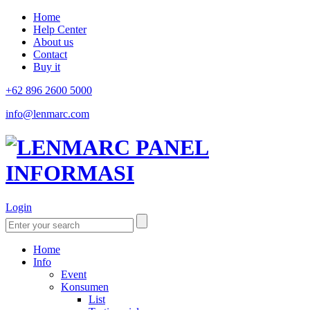
Home
Help Center
About us
Contact
Buy it
+62 896 2600 5000
info@lenmarc.com
Login
Home
Info
Event
Konsumen
List